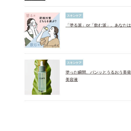
スキンケア
「塗る派」or「飲む派」。あなた
スキンケア
塗った瞬間、パンッとうるおう美発
美容液