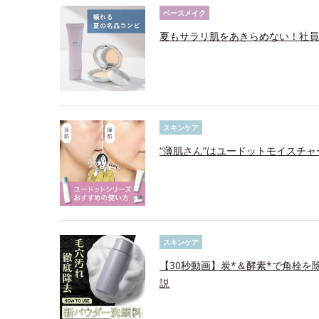
ベースメイク
夏もサラリ肌をあきらめない！社員
スキンケア
“薄肌さん”はユードットモイスチ
スキンケア
【30秒動画】炭*＆酵素*で角栓
説