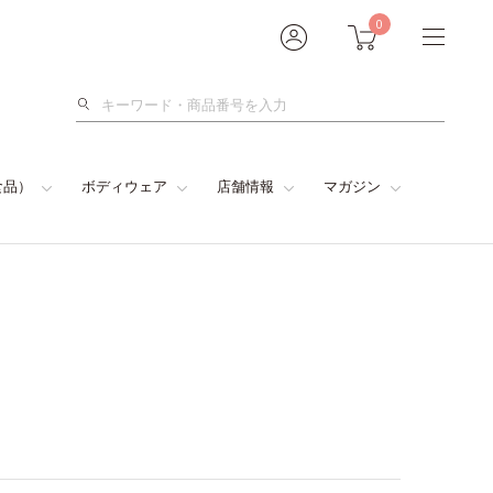
0
検
索
食品）
ボディウェア
店舗情報
マガジン