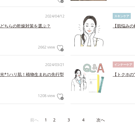
2024/04/12
スキンケア
はどちらの乾燥対策を選ぶ？
【肌悩みの
2662 view
2024/03/21
インナーケア
光*1ハリ肌！植物生まれの先行型
【トクホの
1208 view
前へ
1
2
3
4
次へ