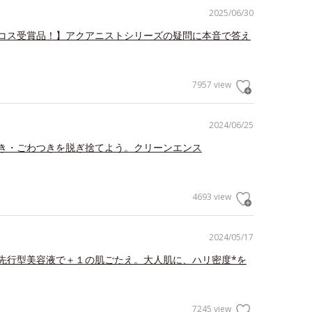
2025/06/30
コス受賞品！】アクアニストシリーズの疑問に本音で答え
7957 view
2024/06/25
き・ごわつきを脱ぎ捨てよう。クリーンエンス
4693 view
2024/05/17
先行型美容液で＋１の肌ごたえ。大人肌に、ハリ密度*を
7245 view