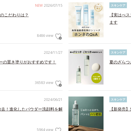
NEW
2026/07/15
スキンケア
のこだわりは？
【実はべス
ます
8486 view
2024/11/27
スキンケア
ャーの置き塗りがおすすめです！
夏のざらつ
36583 view
2024/06/21
スキンケア
を除去！進化したパウダー洗顔料を解
【新発売】
5964 view