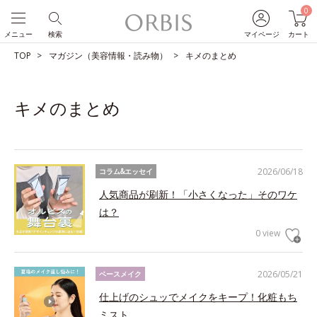
0
メニュー
検索
マイページ
カート
TOP
マガジン（美容情報・読み物）
キメのまとめ
キメのまとめ
2026/06/18
コラム&エッセイ
人気商品が刷新！「小さくなった」そのワケ
は？
0 view
2026/05/21
ベースメイク
仕上げのシュッでメイクをキープ！化粧もち
ミスト