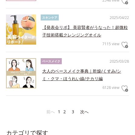
2548 view
2025/04/22
スキンケア
【発表会リポ】 美容賢者がうなった！超微粒
子技術搭載クレンジングオイル
7115 view
2025/03/28
ベースメイク
大人のベースメイク事典｜乾燥/くすみ/シ
ミ・クマ・ほうれい線/テカリ編
6128 view
前へ
1
2
3
次へ
カテゴリで探す