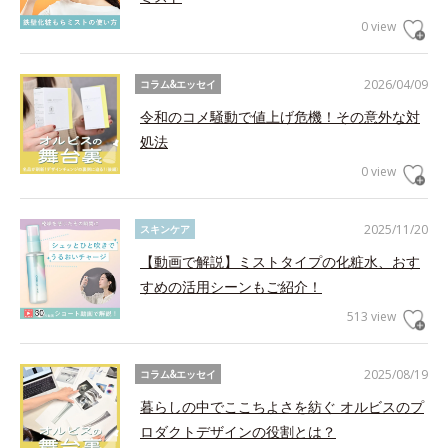
0 view
2026/04/09
コラム&エッセイ
令和のコメ騒動で値上げ危機！その意外な対
処法
0 view
2025/11/20
スキンケア
【動画で解説】ミストタイプの化粧水、おす
すめの活用シーンもご紹介！
513 view
2025/08/19
コラム&エッセイ
暮らしの中でここちよさを紡ぐ オルビスのプ
ロダクトデザインの役割とは？