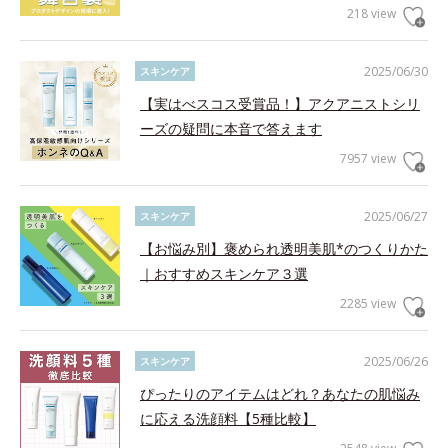
218 view
2025/06/30
スキンケア
【実はべスコス受賞品！】アクアニストシリ
ーズの疑問に本音で答えます
7957 view
2025/06/27
スキンケア
【お悩み別】褒められ透明美肌*のつくりかた
｜おすすめスキンケア３選
2285 view
2025/06/26
スキンケア
ぴったりのアイテムはどれ？あなたの肌悩み
に応える洗顔料【5種比較】