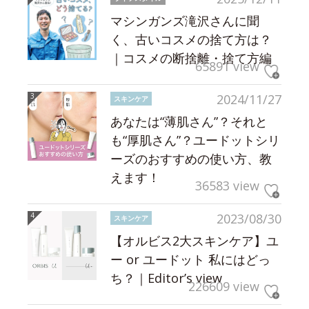
マシンガンズ滝沢さんに聞
く、古いコスメの捨て方は？
｜コスメの断捨離・捨て方編
65891 view
2024/11/27
スキンケア
あなたは“薄肌さん”？それと
も“厚肌さん”？ユードットシリ
ーズのおすすめの使い方、教
えます！
36583 view
2023/08/30
スキンケア
【オルビス2大スキンケア】ユ
ー or ユードット 私にはどっ
ち？｜Editor’s view
226609 view