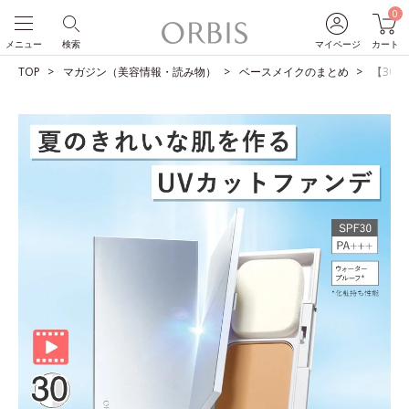
0
メニュー
検索
マイページ
カート
TOP
マガジン（美容情報・読み物）
ベースメイクのまとめ
【30