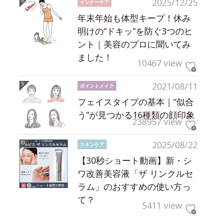
2025/12/25
インナーケア
年末年始も体型キープ！休み
明けの“ドキッ”を防ぐ3つのヒ
ント｜美容のプロに聞いてみ
ました！
10467 view
2021/08/11
ポイントメイク
フェイスタイプの基本｜“似合
う”が見つかる16種類の顔印象
238957 view
2025/08/22
スキンケア
【30秒ショート動画】新・シ
ワ改善美容液「ザ リンクルセ
ラム」のおすすめの使い方っ
て？
5411 view