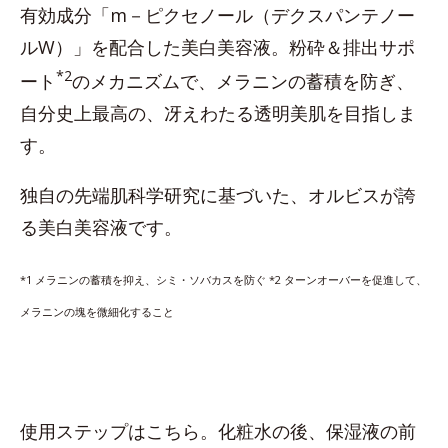
有効成分「m－ピクセノール（デクスパンテノー
ルW）」を配合した美白美容液。粉砕＆排出サポ
*2
ート
のメカニズムで、メラニンの蓄積を防ぎ、
自分史上最高の、冴えわたる透明美肌を目指しま
す。
独自の先端肌科学研究に基づいた、オルビスが誇
る美白美容液です。
*1 メラニンの蓄積を抑え、シミ・ソバカスを防ぐ *2
ターンオーバーを促進して、
メラニンの塊を微細化すること
使用ステップはこちら。化粧水の後、保湿液の前