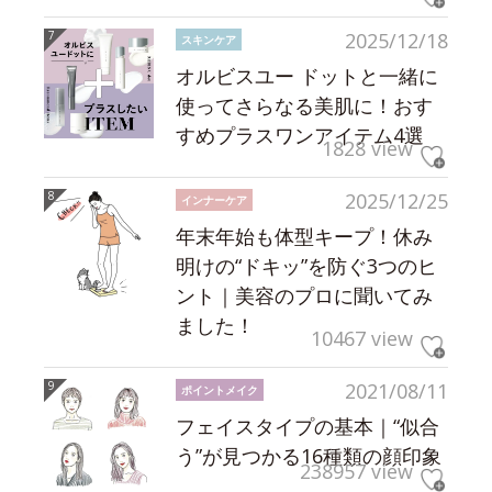
2025/12/18
スキンケア
オルビスユー ドットと一緒に
使ってさらなる美肌に！おす
すめプラスワンアイテム4選
1828 view
2025/12/25
インナーケア
年末年始も体型キープ！休み
明けの“ドキッ”を防ぐ3つのヒ
ント｜美容のプロに聞いてみ
ました！
10467 view
2021/08/11
ポイントメイク
フェイスタイプの基本｜“似合
う”が見つかる16種類の顔印象
238957 view