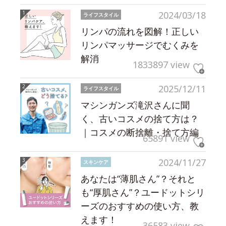
2024/03/18
ライフスタイル
リンパの流れを図解！正しい
リンパマッサージでむくみを
解消
1833897 view
2025/12/11
ライフスタイル
マシンガンズ滝沢さんに聞
く、古いコスメの捨て方は？
｜コスメの断捨離・捨て方編
65891 view
2024/11/27
スキンケア
あなたは“薄肌さん”？それと
も“厚肌さん”？ユードットシリ
ーズのおすすめの使い方、教
えます！
36583 view