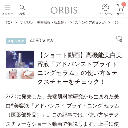
0
メニュー
検索
マイページ
カート
TOP
マガジン（美容情報・読み物）
スキンケアのまとめ
【ショー
4060 view
スキンケア
【ショート動画】高機能美白美
容液「アドバンスドブライト
ニングセラム」の使い方＆テ
クスチャーをチェック！
2/20に発売した、先端肌科学研究から生まれた美
白*美容液「アドバンスド ブライトニング セラム
（医薬部外品）」。この記事では、使い方やテク
スチャーをショート動画で解説します。上手に使