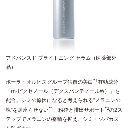
アドバンスド ブライトニング セラム
（医薬部外
品）
*1
ポーラ・オルビスグループ独自の美白
有効成分
「m-ピクセノール（デクスパンテノールW）」を
配合。シミの原因になると考えられる“メラニンの
*1
*2
塊”を居座らせない
、粉砕と排出サポート
の2ス
テップでメラニンの蓄積を抑え、シミ・ソバカス