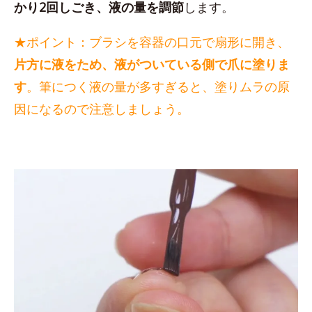
かり2回しごき、液の量を調節
します。
★ポイント：ブラシを容器の口元で扇形に開き、
片方に液をため、液がついている側で爪に塗りま
す
。筆につく液の量が多すぎると、塗りムラの原
因になるので注意しましょう。