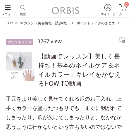
0
メニュー
検索
マイページ
カート
TOP
マガジン（美容情報・読み物）
ポイントメイクのまとめ
【動
3767 view
ポイントメイク
【動画でレッスン】美しく長
持ち！基本のネイルケア＆ネ
イルカラー｜キレイをかなえ
るHOW TO動画
手元をより美しく見せてくれる爪のお手入れ。上
手くカラーを塗ったつもりでも、すぐに剥がれて
しまったり、爪が欠けてしまったりと、なかなか
思うように行かないという方も多いのではないで