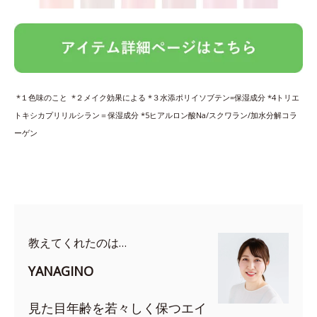
*１色味のこと *２メイク効果による *３水添ポリイソブテン=保湿成分 *4トリエ
トキシカプリリルシラン＝保湿成分 *5ヒアルロン酸Na/スクワラン/加水分解コラ
ーゲン
教えてくれたのは…
YANAGINO
見た目年齢を若々しく保つエイ