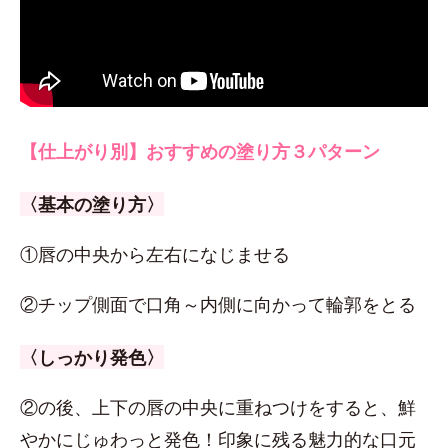
【仕上がり別】おすすめの塗り方３パターン
〈基本の塗り方〉
①唇の中央から左右になじませる
②チップ側面で口角～内側に向かって輪郭をとる
〈しっかり発色〉
②の後、上下の唇の中央に重ねつけをすると、鮮
やかにじゅわっと発色！印象に残る魅力的な口元