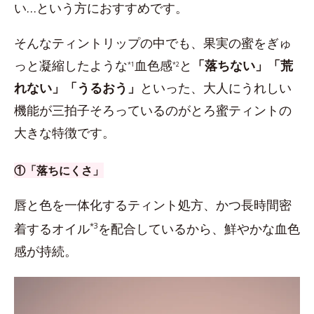
い…という方におすすめです。
そんなティントリップの中でも、果実の蜜をぎゅ
っと凝縮したような
血色感
と
「落ちない」「荒
*1
*2
れない」「うるおう」
といった、大人にうれしい
機能が三拍子そろっているのがとろ蜜ティントの
大きな特徴です。
①「落ちにくさ」
唇と色を一体化するティント処方、かつ長時間密
着するオイル
*3
を配合しているから、鮮やかな血色
感が持続。