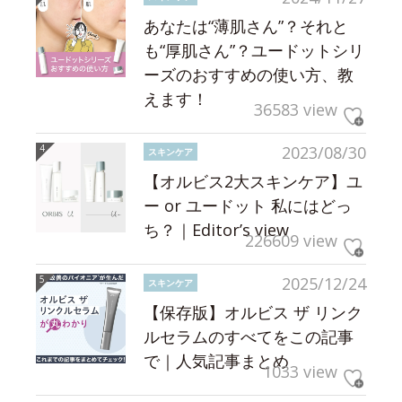
あなたは“薄肌さん”？それと
も“厚肌さん”？ユードットシリ
ーズのおすすめの使い方、教
えます！
36583 view
2023/08/30
スキンケア
【オルビス2大スキンケア】ユ
ー or ユードット 私にはどっ
ち？｜Editor’s view
226609 view
2025/12/24
スキンケア
【保存版】オルビス ザ リンク
ルセラムのすべてをこの記事
で｜人気記事まとめ
1033 view