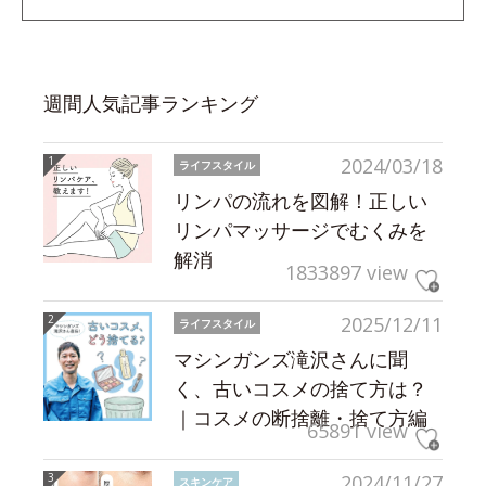
週間人気記事ランキング
2024/03/18
ライフスタイル
リンパの流れを図解！正しい
リンパマッサージでむくみを
解消
1833897 view
2025/12/11
ライフスタイル
マシンガンズ滝沢さんに聞
く、古いコスメの捨て方は？
｜コスメの断捨離・捨て方編
65891 view
2024/11/27
スキンケア