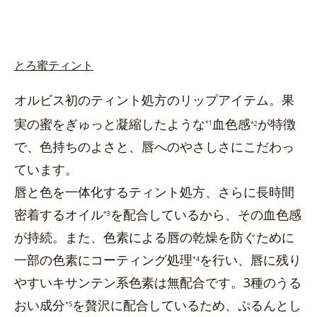
とろ蜜ティント
オルビス初のティント処方のリップアイテム。果
実の蜜をぎゅっと凝縮したような
血色感
が特徴
*1
*2
で、色持ちのよさと、唇へのやさしさにこだわっ
ています。
唇と色を一体化するティント処方、さらに長時間
密着するオイル
を配合しているから、その血色感
*3
が持続。また、色素による唇の乾燥を防ぐために
一部の色素にコーティング処理
を行い、唇に残り
*4
やすいキサンテン系色素は無配合です。3種のうる
おい成分
を贅沢に配合しているため、ぷるんとし
*5