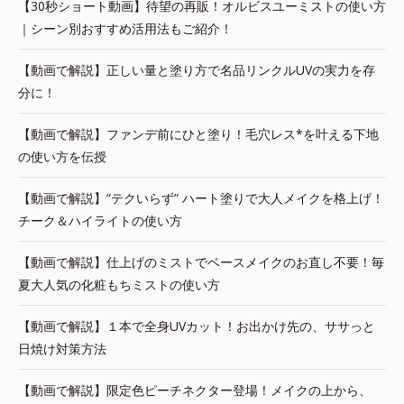
【30秒ショート動画】待望の再販！オルビスユーミストの使い方
｜シーン別おすすめ活用法もご紹介！
【動画で解説】正しい量と塗り方で名品リンクルUVの実力を存
分に！
【動画で解説】ファンデ前にひと塗り！毛穴レス*を叶える下地
の使い方を伝授
【動画で解説】“テクいらず” ハート塗りで大人メイクを格上げ！
チーク＆ハイライトの使い方
【動画で解説】仕上げのミストでベースメイクのお直し不要！毎
夏大人気の化粧もちミストの使い方
【動画で解説】１本で全身UVカット！お出かけ先の、ササっと
日焼け対策方法
【動画で解説】限定色ピーチネクター登場！メイクの上から、