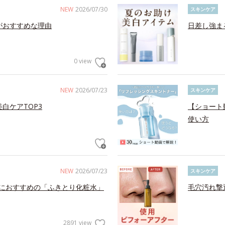
NEW
2026/07/30
スキンケア
がおすすめな理由
日差し強ま
0 view
NEW
2026/07/23
スキンケア
白ケアTOP3
【ショート
使い方
NEW
2026/07/23
スキンケア
におすすめの「ふきとり化粧水」
毛穴汚れ撃
2891 view