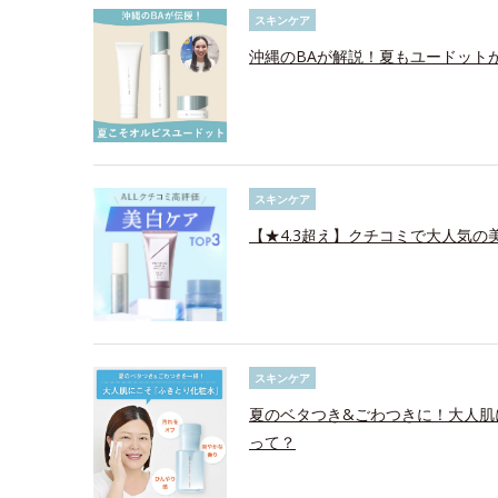
スキンケア
沖縄のBAが解説！夏もユードット
スキンケア
【★4.3超え】クチコミで大人気の美
スキンケア
夏のベタつき&ごわつきに！大人肌
って？