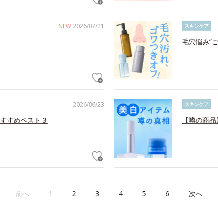
NEW
2026/07/21
スキンケア
毛穴悩み”
2026/06/23
スキンケア
すすめベスト３
【噂の商品
前へ
1
2
3
4
5
6
次へ