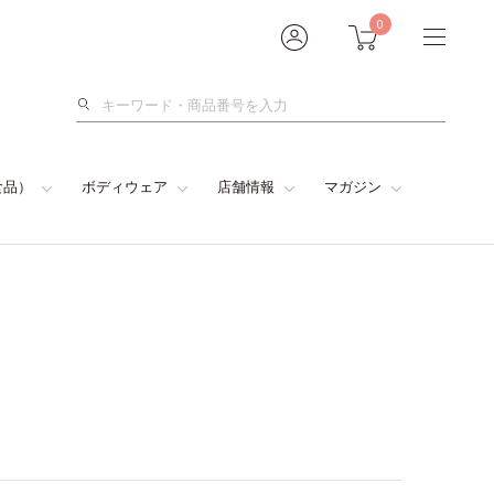
0
検
索
食品）
ボディウェア
店舗情報
マガジン