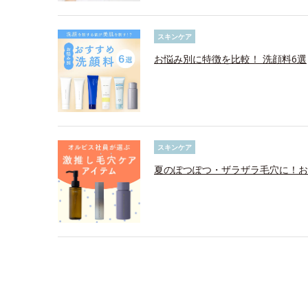
スキンケア
お悩み別に特徴を比較！ 洗顔料6選
スキンケア
夏のぽつぽつ・ザラザラ毛穴に！お