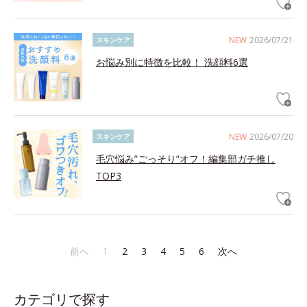
NEW
2026/07/21
スキンケア
お悩み別に特徴を比較！ 洗顔料6選
NEW
2026/07/20
スキンケア
毛穴悩み”ごっそり”オフ！編集部ガチ推し
TOP3
前へ
1
2
3
4
5
6
次へ
カテゴリで探す