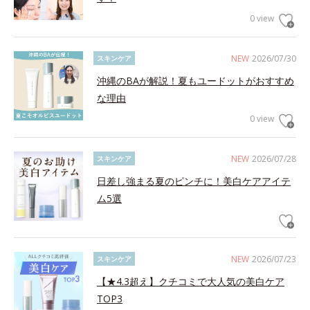
0 view
NEW
2026/07/30
スキンケア
沖縄のBAが解説！夏もユードットがおすすめ
な理由
0 view
NEW
2026/07/28
スキンケア
日差し強まる夏のピンチに！美白ケアアイテ
ム5選
NEW
2026/07/23
スキンケア
【★4.3超え】クチコミで大人気の美白ケア
TOP3