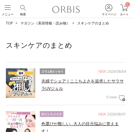
0
メニュー
検索
マイページ
カート
TOP
マガジン（美容情報・読み物）
スキンケアのまとめ
スキンケアのまとめ
NEW
2026/08/04
コラム&エッセイ
夫婦でシェア！ここちよさを追求したサラサ
ラUVジェル
0 view
NEW
2026/08/01
ポイントメイク
色選びが難しい…大人の目元悩みに答えま
す！