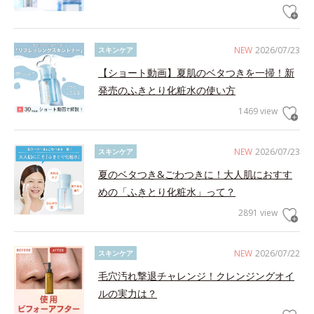
NEW
2026/07/23
スキンケア
【ショート動画】夏肌のベタつきを一掃！新
発売のふきとり化粧水の使い方
1469 view
NEW
2026/07/23
スキンケア
夏のベタつき&ごわつきに！大人肌におすす
めの「ふきとり化粧水」って？
2891 view
NEW
2026/07/22
スキンケア
毛穴汚れ撃退チャレンジ！クレンジングオイ
ルの実力は？