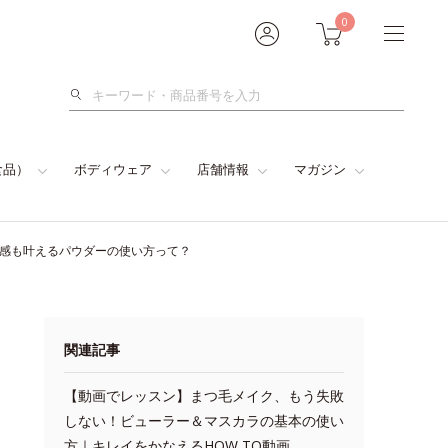
0
検
索
食品）
ボディウェア
店舗情報
マガジン
色感も叶えるパウダーの使い方って？
関連記事
【動画でレッスン】まつ毛メイク、もう失敗
しない！ビューラー＆マスカラの基本の使い
方｜キレイをかなえるHOW TO動画