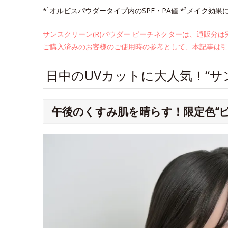
*¹オルビスパウダータイプ内のSPF・PA値 *²メイク効果
サンスクリーン(R)パウダー ピーチネクターは、通販分
ご購入済みのお客様のご使用時の参考として、本記事は引
日中のUVカットに大人気！“サン
午後のくすみ肌を晴らす！限定色“