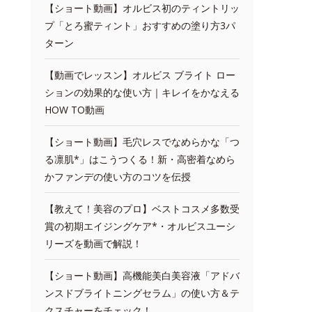
【ショート動画】オルビス初のティントリッ
プ「とろ蜜ティント」おすすめの塗り方3パ
ターン
【動画でレッスン】オルビス ブライト ロー
ションの効果的な使い方｜キレイをかなえる
HOW TO動画
【ショート動画】毛穴レスでなめらかな「つ
る凛肌*」はこうつくる！新・高密着なめら
かファンデの使い方のコツを伝授
【教えて！美容のプロ】ベストコスメ多数受
賞の初期エイジングケア*・オルビスユーシ
リーズを動画で解説！
【ショート動画】高機能美白美容液「アドバ
ンスドブライトニングセラム」の使い方＆テ
クスチャーをチェック！