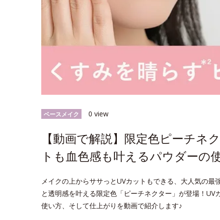
0 view
ベースメイク
【動画で解説】限定色ピーチネク
トも血色感も叶えるパウダーの
メイクの上からササっとUVカットもできる、大人気の最強*
と透明感を叶える限定色「ピーチネクター」が登場！UV
使い方、そして仕上がりを動画で紹介します♪