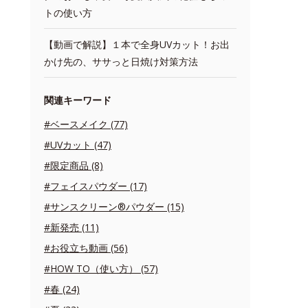
トの使い方
【動画で解説】１本で全身UVカット！お出
かけ先の、ササっと日焼け対策方法
関連キーワード
#ベースメイク (77)
#UVカット (47)
#限定商品 (8)
#フェイスパウダー (17)
#サンスクリーン®パウダー (15)
#新発売 (11)
#お役立ち動画 (56)
#HOW TO（使い方） (57)
#春 (24)