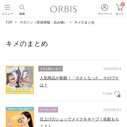
0
メニュー
検索
マイページ
カート
TOP
マガジン（美容情報・読み物）
キメのまとめ
キメのまとめ
2026/06/18
コラム&エッセイ
人気商品が刷新！「小さくなった」そのワケ
は？
0 view
2026/05/21
ベースメイク
仕上げのシュッでメイクをキープ！化粧もち
ミスト