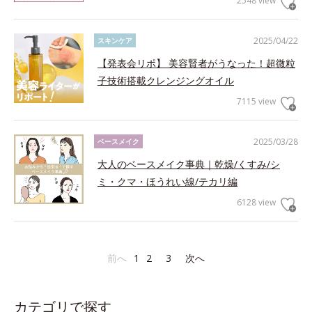
2548 view
2025/04/22
スキンケア
【発表会リポ】 美容賢者がうなった！超微粒
子技術搭載クレンジングオイル
7115 view
2025/03/28
ベースメイク
大人のベースメイク事典｜乾燥/くすみ/シ
ミ・クマ・ほうれい線/テカリ編
6128 view
前へ
1
2
3
次へ
カテゴリで探す