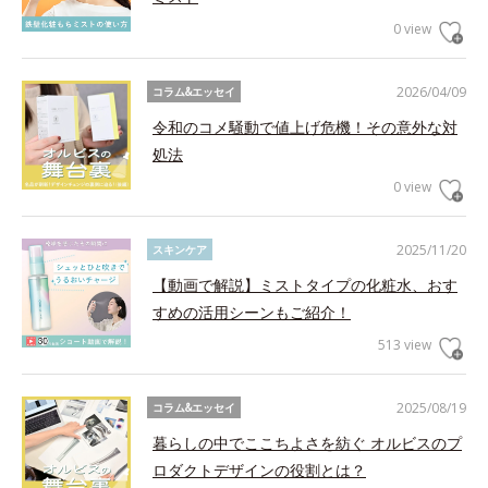
0 view
2026/04/09
コラム&エッセイ
令和のコメ騒動で値上げ危機！その意外な対
処法
0 view
2025/11/20
スキンケア
【動画で解説】ミストタイプの化粧水、おす
すめの活用シーンもご紹介！
513 view
2025/08/19
コラム&エッセイ
暮らしの中でここちよさを紡ぐ オルビスのプ
ロダクトデザインの役割とは？