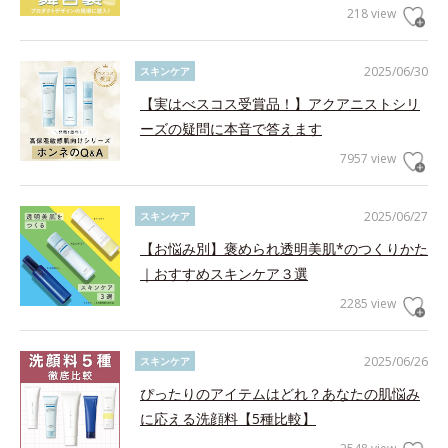
218 view
2025/06/30
スキンケア
【実はべスコス受賞品！】アクアニストシリ
ーズの疑問に本音で答えます
7957 view
2025/06/27
スキンケア
【お悩み別】褒められ透明美肌*のつくりかた
｜おすすめスキンケア３選
2285 view
2025/06/26
スキンケア
ぴったりのアイテムはどれ？あなたの肌悩み
に応える洗顔料【5種比較】