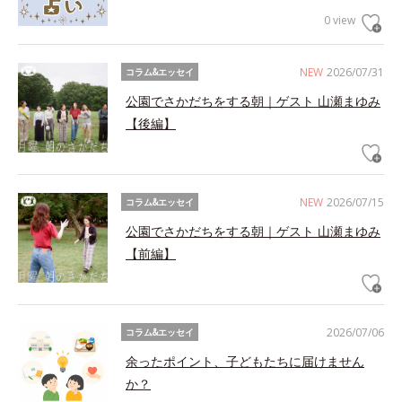
0 view
NEW
2026/07/31
コラム&エッセイ
公園でさかだちをする朝｜ゲスト 山瀬まゆみ
【後編】
NEW
2026/07/15
コラム&エッセイ
公園でさかだちをする朝｜ゲスト 山瀬まゆみ
【前編】
2026/07/06
コラム&エッセイ
余ったポイント、子どもたちに届けません
か？