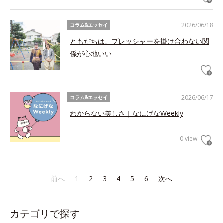
2026/06/18
コラム&エッセイ
ともだちは、プレッシャーを掛け合わない関
係が心地いい
2026/06/17
コラム&エッセイ
わからない美しさ｜なにげなWeekly
0 view
前へ
1
2
3
4
5
6
次へ
カテゴリで探す