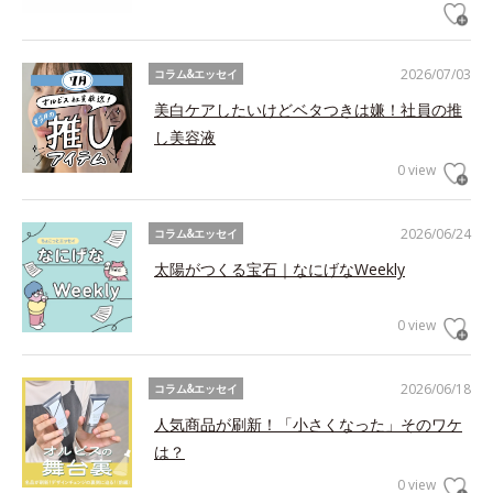
2026/07/03
コラム&エッセイ
美白ケアしたいけどベタつきは嫌！社員の推
し美容液
0 view
2026/06/24
コラム&エッセイ
太陽がつくる宝石｜なにげなWeekly
0 view
2026/06/18
コラム&エッセイ
人気商品が刷新！「小さくなった」そのワケ
は？
0 view