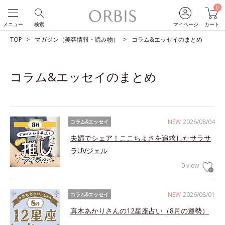
0
メニュー
検索
マイページ
カート
TOP
マガジン（美容情報・読み物）
コラム&エッセイのまとめ
コラム&エッセイのまとめ
NEW
2026/08/04
コラム&エッセイ
夫婦でシェア！ここちよさを追求したサラサ
ラUVジェル
0 view
NEW
2026/08/01
コラム&エッセイ
真木あかりさんの12星座占い（8月の運勢）