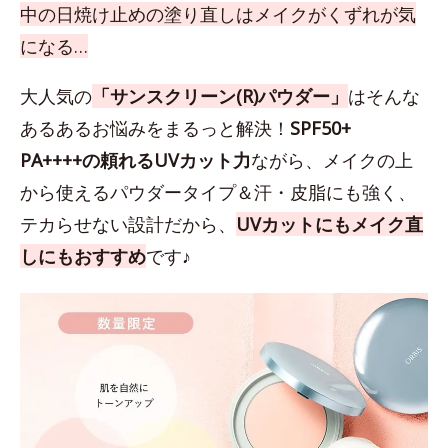
中の日焼け止めの塗り直しはメイクがくずれが気
になる…
大人気の
「サンスクリーン(R)パウダー」
はそんな
あるあるお悩みをまるっと解決！
SPF50+
PA++++の頼れるUVカット力
ながら、メイクの上
から使えるパウダータイプ＆汗・皮脂にも強く、
テカらせない設計だから、
UVカットにもメイク直
しにもおすすめ
です♪