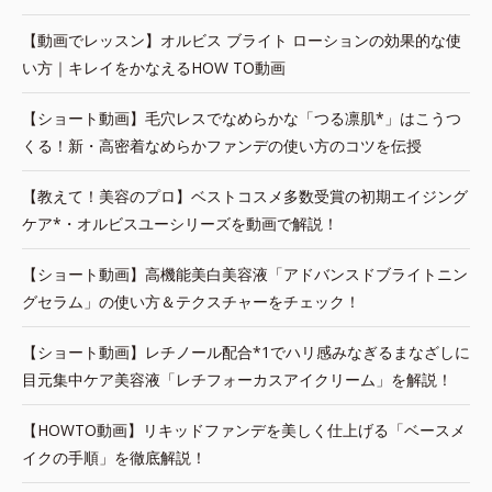
【動画でレッスン】オルビス ブライト ローションの効果的な使
い方｜キレイをかなえるHOW TO動画
【ショート動画】毛穴レスでなめらかな「つる凛肌*」はこうつ
くる！新・高密着なめらかファンデの使い方のコツを伝授
【教えて！美容のプロ】ベストコスメ多数受賞の初期エイジング
ケア*・オルビスユーシリーズを動画で解説！
【ショート動画】高機能美白美容液「アドバンスドブライトニン
グセラム」の使い方＆テクスチャーをチェック！
【ショート動画】レチノール配合*1でハリ感みなぎるまなざしに
目元集中ケア美容液「レチフォーカスアイクリーム」を解説！
【HOWTO動画】リキッドファンデを美しく仕上げる「ベースメ
イクの手順」を徹底解説！