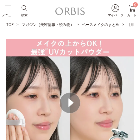
0
メニュー
検索
マイページ
カート
TOP
マガジン（美容情報・読み物）
ベースメイクのまとめ
【動画