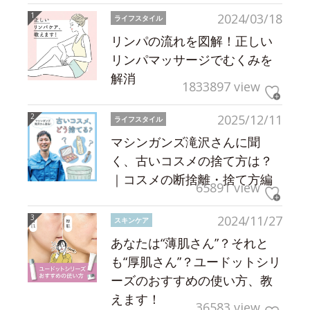
2024/03/18
ライフスタイル
リンパの流れを図解！正しい
リンパマッサージでむくみを
解消
1833897 view
2025/12/11
ライフスタイル
マシンガンズ滝沢さんに聞
く、古いコスメの捨て方は？
｜コスメの断捨離・捨て方編
65891 view
2024/11/27
スキンケア
あなたは“薄肌さん”？それと
も“厚肌さん”？ユードットシリ
ーズのおすすめの使い方、教
えます！
36583 view