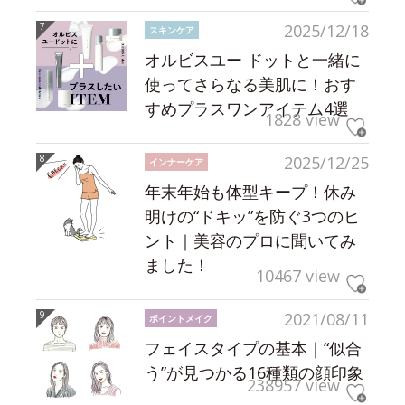
2025/12/18
スキンケア
オルビスユー ドットと一緒に
使ってさらなる美肌に！おす
すめプラスワンアイテム4選
1828 view
2025/12/25
インナーケア
年末年始も体型キープ！休み
明けの“ドキッ”を防ぐ3つのヒ
ント｜美容のプロに聞いてみ
ました！
10467 view
2021/08/11
ポイントメイク
フェイスタイプの基本｜“似合
う”が見つかる16種類の顔印象
238957 view