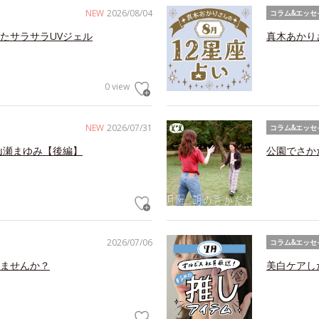
NEW
2026/08/04
コラム&エッセ
たサラサラUVジェル
真木あかり
0 view
NEW
2026/07/31
コラム&エッセ
山瀬まゆみ【後編】
公園でさか
2026/07/06
コラム&エッセ
ませんか？
美白ケアし