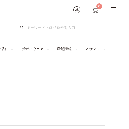
0
検
索
食品）
ボディウェア
店舗情報
マガジン