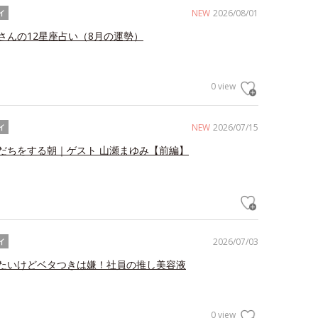
NEW
2026/08/01
イ
さんの12星座占い（8月の運勢）
0 view
NEW
2026/07/15
イ
だちをする朝｜ゲスト 山瀬まゆみ【前編】
2026/07/03
イ
たいけどベタつきは嫌！社員の推し美容液
0 view