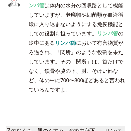
ンパ管
は体内の水分の回収路として機能
していますが、老廃物や細菌類が血液循
環に入り込まないようにする免疫機能と
しての役割も担っています。
リンパ管
の
途中にある
リンパ節
において有害物質が
ろ過され、「関所」のような役割を果た
しています。その「関所」は、首だけで
なく、鎖骨や脇の下、肘、そけい部な
ど、体の中に700〜800ほどあると言われ
ているんですよ。
足のむくみ、肌のくすみ、免疫力低下…。リンパ