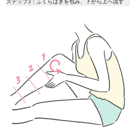
ステップ3：ふくらはぎを包み、下から上へ流す