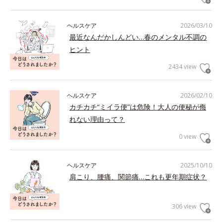
ヘルスケア
2026/03/10
最近なんだかしんどい…春のメンタル不調の
ヒント
2434 view
ヘルスケア
2026/02/10
カチカチ“ミイラ便”は危険！大人の便秘が侮
れない理由って？
0 view
ヘルスケア
2025/10/10
肩こり、腰痛、関節痛…これも更年期症状？
306 view