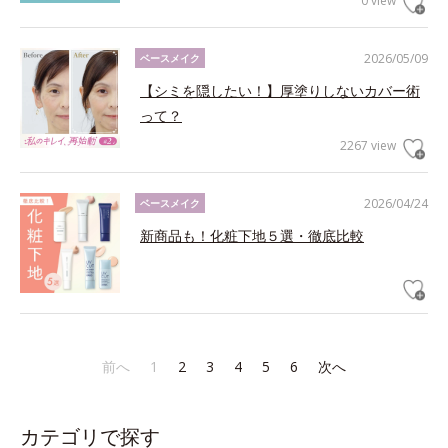
0 view
2026/05/09
ベースメイク
【シミを隠したい！】厚塗りしないカバー術
って？
2267 view
2026/04/24
ベースメイク
新商品も！化粧下地５選・徹底比較
前へ
1
2
3
4
5
6
次へ
カテゴリで探す