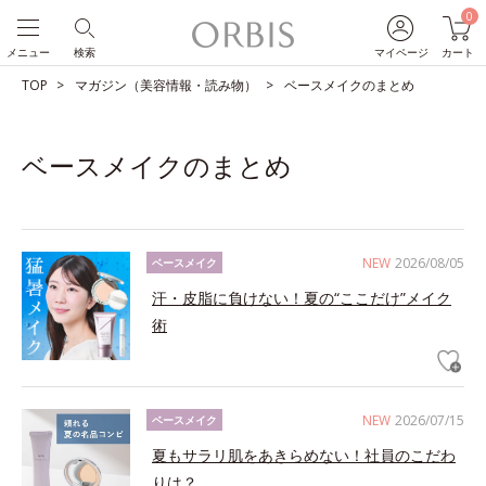
0
メニュー
検索
マイページ
カート
TOP
マガジン（美容情報・読み物）
ベースメイクのまとめ
ベースメイクのまとめ
NEW
2026/08/05
ベースメイク
汗・皮脂に負けない！夏の“ここだけ”メイク
術
NEW
2026/07/15
ベースメイク
夏もサラリ肌をあきらめない！社員のこだわ
りは？