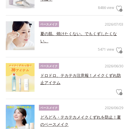
8486 view
2026/07/03
ベースメイク
夏の肌、焼けたくない。でもくずしたくな
い。
5471 view
2026/06/30
ベースメイク
ドロドロ、テカテカ注意報！メイクくずれ防
止アイテム
2026/06/29
ベースメイク
どろどろ・テカテカメイクくずれを防止！夏
のベースメイク