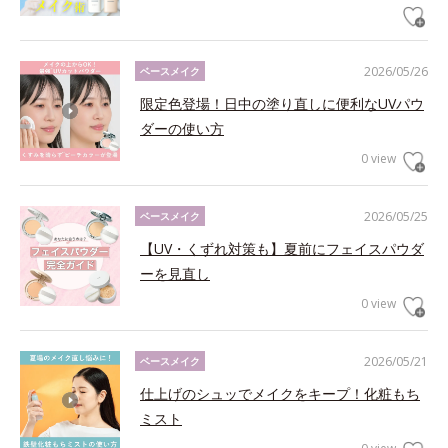
2026/05/26
ベースメイク
限定色登場！日中の塗り直しに便利なUVパウ
ダーの使い方
0 view
2026/05/25
ベースメイク
【UV・くずれ対策も】夏前にフェイスパウダ
ーを見直し
0 view
2026/05/21
ベースメイク
仕上げのシュッでメイクをキープ！化粧もち
ミスト