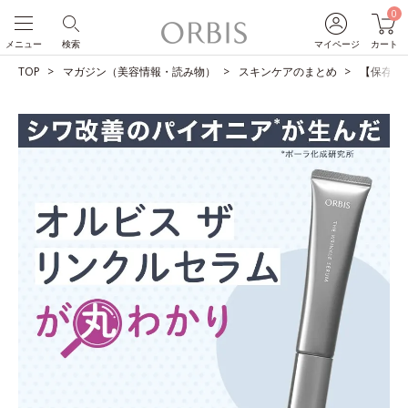
0
メニュー
検索
マイページ
カート
TOP
マガジン（美容情報・読み物）
スキンケアのまとめ
【保存版