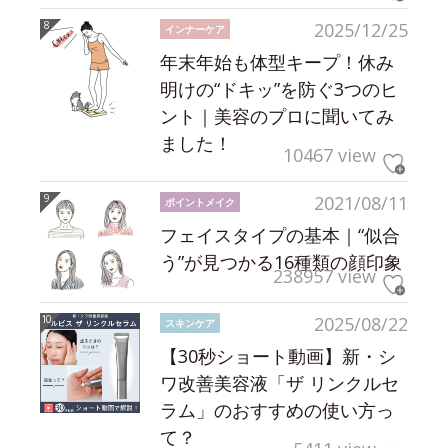
2025/12/25
インナーケア
年末年始も体型キープ！休み
明けの“ドキッ”を防ぐ3つのヒ
ント｜美容のプロに聞いてみ
ました！
10467 view
2021/08/11
ポイントメイク
フェイスタイプの基本｜“似合
う”が見つかる16種類の顔印象
238957 view
2025/08/22
スキンケア
【30秒ショート動画】新・シ
ワ改善美容液「ザ リンクルセ
ラム」のおすすめの使い方っ
て？