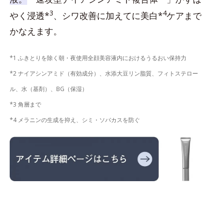
3
4
やく浸透*
、シワ改善に加えてに美白*
ケアまで
かなえます。
*1 ふきとりを除く朝・夜使用全顔美容液内におけるうるおい保持力
*2 ナイアシンアミド（有効成分）、水添大豆リン脂質、フィトステロー
ル、水（基剤）、BG（保湿）
*3 角層まで
*4 メラニンの生成を抑え、シミ・ソバカスを防ぐ