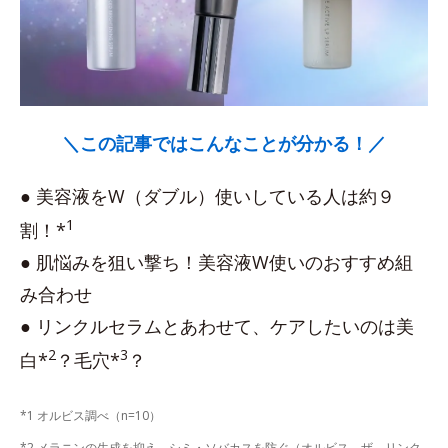
＼この記事ではこんなことが分かる！／
● 美容液をW（ダブル）使いしている人は約９
1
割！*
● 肌悩みを狙い撃ち！美容液W使いのおすすめ組
み合わせ
● リンクルセラムとあわせて、ケアしたいのは美
2
3
白*
？毛穴*
？
*1 オルビス調べ（n=10）
*2 メラニンの生成を抑え、シミ・ソバカスを防ぐ（オルビス ザ リンク