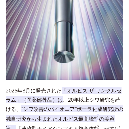
2025年8月に発売された
「オルビス ザ リンクルセ
ラム」（医薬部外品）は
、20年以上シワ研究を続
ける、
“シワ改善のパイオニア”ポーラ化成研究所の
1
独自研究から生まれたオルビス最高峰*
の美容
2
液。
「速攻型ナイアシンアミド複合体*
」がすば