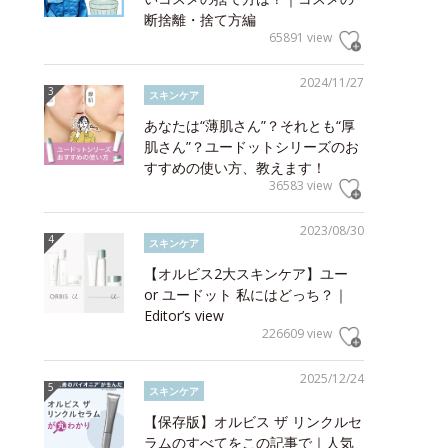
断捨離・捨て方編
65891 view
2024/11/27
スキンケア
あなたは“薄肌さん”？それとも“厚
肌さん”？ユードットシリーズのお
すすめの使い方、教えます！
36583 view
2023/08/30
スキンケア
【オルビス2大スキンケア】ユー
or ユードット 私にはどっち？｜
Editor’s view
226609 view
2025/12/24
スキンケア
【保存版】オルビス ザ リンクルセ
ラムのすべてをこの記事で｜人気