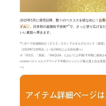
2025年5月に発売以降、数々のベスコスを総なめに！
お客
1
イル」
。日本初の超微粒子技術*
で、さっと塗り広げるだ
いい素肌へ導きます。
*1 ポーラ化成独自の（Ｃ１２－２０）アルキルグルコシド（保湿
（2024年12月時点、J－GLOBALによる自社調べ）
※「VOCE」「美的」「MAQUIA」において上半期/下半期に発
cosmeベストコスメアワード下半期クレンジング新人賞１位を受賞し
べ）