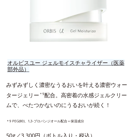
オルビスユー ジェルモイスチャライザー（医薬
部外品）
みずみずしく濃密なうるおいを叶える濃密ウォー
タージェリー
＊9
配合。高密着の水感ジェルクリー
ムで、べたつかないのにうるおいが続く！
＊9 PEG(80)、1,3-プロパンジオール配合＝保湿成分
50g／3,300円（ボトル入り・税込）