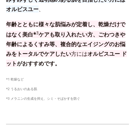
オルビスユー
、
年齢とともに様々な肌悩みが定着し、乾燥だけで
3
はなく美白*
ケアも取り入れたい方、
ごわつきや
年齢によるくすみ等、複合的なエイジングのお悩
みをトータルでケアしたい
方
には
オルビスユー ド
ット
がおすすめです。
*1 乾燥など
*2 うるおいのある肌
*3 メラニンの生成を抑え、シミ・そばかすを防ぐ