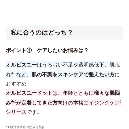
私に合うのはどっち？
ポイント① ケアしたいお悩みは？
オルビスユー
はうるおい不足や透明感低下、肌荒
1
れ*
など、
肌の不調をスキンケアで整えたい方
に
おすすめ！
オルビスユードット
は、年齢とともに
様々な肌悩
2
み*
が定着してきた方
向けの本格エイジングケア³
シリーズ
です。
*1 肌荒れ防止有効成分配合