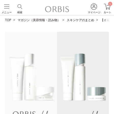
0
メニュー
検索
マイページ
カート
TOP
マガジン（美容情報・読み物）
スキンケアのまとめ
【オルビス