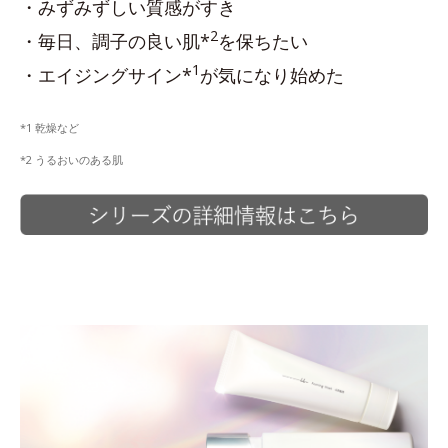
・みずみずしい質感がすき
2
・毎日、調子の良い肌*
を保ちたい
1
・エイジングサイン*
が気になり始めた
*1 乾燥など
*2 うるおいのある肌