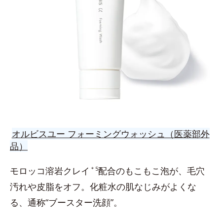
オルビスユー フォーミングウォッシュ（医薬部外
品）
モロッコ溶岩クレイ
＊5
配合のもこもこ泡が、毛穴
汚れや皮脂をオフ。化粧水の肌なじみがよくな
る、通称“ブースター洗顔”。