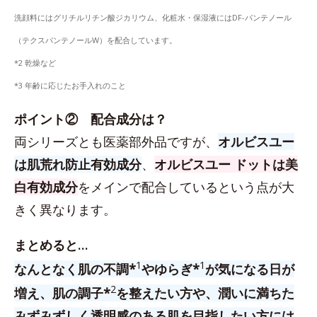
洗顔料にはグリチルリチン酸ジカリウム、化粧水・保湿液にはDF-パンテノール
（テクスパンテノールW）を配合しています。
*2 乾燥など
*3 年齢に応じたお手入れのこと
ポイント② 配合成分は？
両シリーズとも医薬部外品ですが、
オルビスユー
は肌荒れ防止有効成分
、
オルビスユー ドットは美
白有効成分
をメインで配合しているという点が大
きく異なります。
まとめると…
1
1
なんとなく肌の不調*
やゆらぎ*
が気になる日が
2
増え、肌の調子*
を整えたい方や、潤いに満ちた
みずみずしく透明感のある肌を目指したい方には