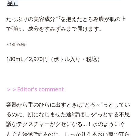
品）
たっぷりの美容成分
＊7
を抱えたとろみ膜が肌の上
で弾け、成分をすみずみまで届けます。
＊7 保湿成分
180mL／2,970円（ボトル入り・税込）
＞＞Editor's comment
容器から手のひらに出すときは“とろ～”っとしてい
るのに、肌になじませた途端“ぱしゃ”っとする不思
議なテクスチャーがクセになる…！水のようにぐ
んぐん浸透
*8
するのに、しっかりうるおい膜で守ら