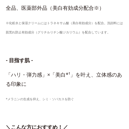
全品、医薬部外品（美白有効成分配合※）
※化粧水と保湿クリームにはトラネキサム酸（美白有効成分）を配合。洗顔料には
肌荒れ防止有効成分（グリチルリチン酸ジカリウム）を配合しています。
- 目指す肌 -
「ハリ・弾力感」×「美白*¹」を叶え、立体感のあ
る印象に
*メラニンの生成を抑え、シミ・ソバカスを防ぐ
＼こんな方におすすめ！／