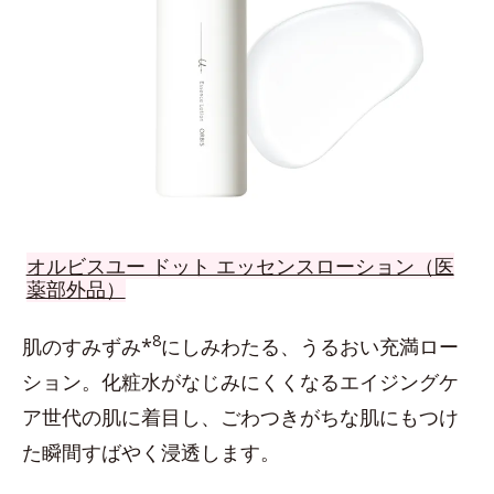
オルビスユー ドット エッセンスローション（医
薬部外品）
8
肌のすみずみ*
にしみわたる、うるおい充満ロー
ション。化粧水がなじみにくくなるエイジングケ
ア世代の肌に着目し、ごわつきがちな肌にもつけ
た瞬間すばやく浸透します。