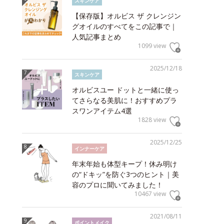
スキンケア
【保存版】オルビス ザ クレンジン
グオイルのすべてをこの記事で｜
人気記事まとめ
1099 view
2025/12/18
スキンケア
オルビスユー ドットと一緒に使っ
てさらなる美肌に！おすすめプラ
スワンアイテム4選
1828 view
2025/12/25
インナーケア
年末年始も体型キープ！休み明け
の“ドキッ”を防ぐ3つのヒント｜美
容のプロに聞いてみました！
10467 view
2021/08/11
ポイントメイク