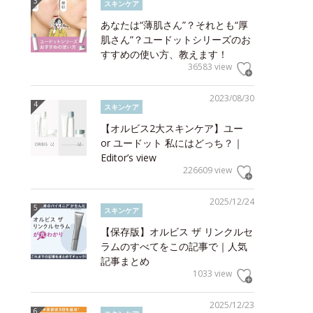
スキンケア
あなたは“薄肌さん”？それとも“厚
肌さん”？ユードットシリーズのお
すすめの使い方、教えます！
36583 view
2023/08/30
スキンケア
【オルビス2大スキンケア】ユー
or ユードット 私にはどっち？｜
Editor’s view
226609 view
2025/12/24
スキンケア
【保存版】オルビス ザ リンクルセ
ラムのすべてをこの記事で｜人気
記事まとめ
1033 view
2025/12/23