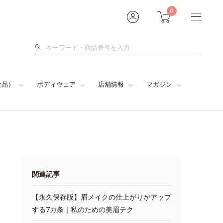
0
検
索
食品）
ボディウェア
店舗情報
マガジン
関連記事
【永久保存版】眉メイクの仕上がりがアップ
する7カ条｜私のための美眉テク