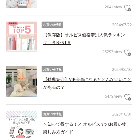
2041 view
2024/07/22
お買い物情報
【保存版】オルビス価格帯別人気ランキン
グ 各BEST５
23297 view
2024/06/05
お買い物情報
【特典紹介】VIP会員になるとどんないいこと
があるの？
6479 view
2023/10/01
お買い物情報
＼知って得する！／ オルビスでのお買い物、
楽しみ方ガイド