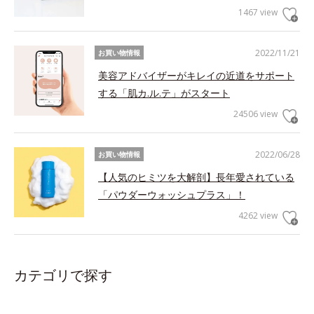
1467 view
2022/11/21
お買い物情報
美容アドバイザーがキレイの近道をサポート
する「肌カ.ル.テ」がスタート
24506 view
2022/06/28
お買い物情報
【人気のヒミツを大解剖】長年愛されている
「パウダーウォッシュプラス」！
4262 view
カテゴリで探す