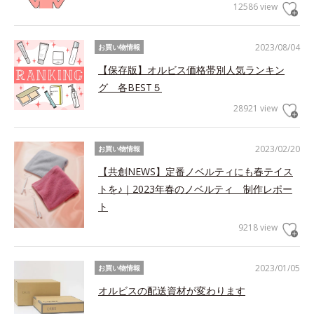
12586 view
2023/08/04
お買い物情報
【保存版】オルビス価格帯別人気ランキン
グ 各BEST５
28921 view
2023/02/20
お買い物情報
【共創NEWS】定番ノベルティにも春テイス
トを♪｜2023年春のノベルティ 制作レポー
ト
9218 view
2023/01/05
お買い物情報
オルビスの配送資材が変わります