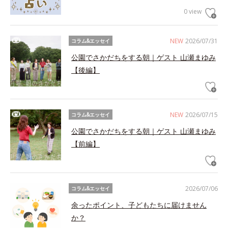
0 view
NEW
2026/07/31
コラム&エッセイ
公園でさかだちをする朝｜ゲスト 山瀬まゆみ
【後編】
NEW
2026/07/15
コラム&エッセイ
公園でさかだちをする朝｜ゲスト 山瀬まゆみ
【前編】
2026/07/06
コラム&エッセイ
余ったポイント、子どもたちに届けません
か？