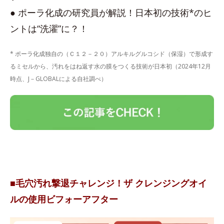
● ポーラ化成の研究員が解説！日本初の技術*のヒ
ントは“洗濯”に？！
* ポーラ化成独自の（Ｃ１２－２０）アルキルグルコシド（保湿）で形成す
るミセルから、汚れをはね返す水の膜をつくる技術が日本初（2024年12月
時点、J－GLOBALによる自社調べ）
■毛穴汚れ撃退チャレンジ！ザ クレンジングオイ
ルの使用ビフォーアフター