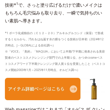
1
技術*
で、さっと塗り広げるだけで濃いメイクは
もちろん毛穴悩みも取り去り、一瞬で気持ちのい
い素肌へ導きます。
*1 ポーラ化成独自の（Ｃ１２－２０）アルキルグルコシド（保湿）で形成
するミセルから、汚れをはね返す水の膜をつくる技術が日本初（2024年12
月時点、J－GLOBALによる自社調べ）
※「VOCE」「美的」「MAQUIA」において上半期/下半期に発表される美容
賢者のベストコスメクレンジング部門での上半期１位、かつ＠cosmeベス
トコスメアワード下半期クレンジング新人賞１位を受賞したこと（ベストコ
スメ開始2003年1月～2025年11月時点、オルビス調べ）
Web magazineではこれまで「オルビス ザ クレン