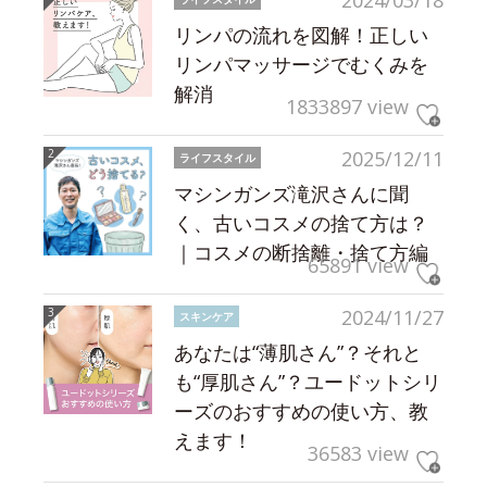
2024/03/18
リンパの流れを図解！正しい
リンパマッサージでむくみを
解消
1833897 view
2025/12/11
ライフスタイル
マシンガンズ滝沢さんに聞
く、古いコスメの捨て方は？
｜コスメの断捨離・捨て方編
65891 view
2024/11/27
スキンケア
あなたは“薄肌さん”？それと
も“厚肌さん”？ユードットシリ
ーズのおすすめの使い方、教
えます！
36583 view