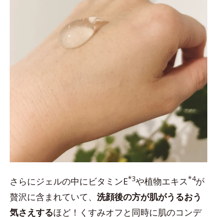
*3
*4
さらにジェルの中にビタミンE
や植物エキス
が
贅沢に含まれていて、
洗顔後の方が肌がうるおう
気さえする
ほど！くすみオフと同時に肌のコンデ