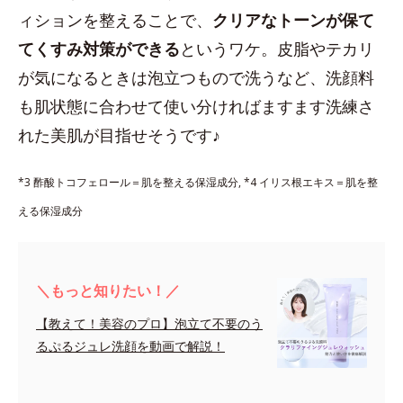
ィションを整えることで、
クリアなトーンが保て
てくすみ対策ができる
というワケ。皮脂やテカリ
が気になるときは泡立つもので洗うなど、洗顔料
も肌状態に合わせて使い分ければますます洗練さ
れた美肌が目指せそうです♪
*3 酢酸トコフェロール＝肌を整える保湿成分, *4 イリス根エキス＝肌を整
える保湿成分
＼もっと知りたい！／
【教えて！美容のプロ】泡立て不要のう
るぷるジュレ洗顔を動画で解説！