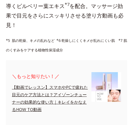
*7
導くビルベリー葉エキス
を配合。マッサージ効
果で目元をさらにスッキリさせる塗り方動画も必
見！
*5 肌の乾燥、キメの乱れなど *6 乾燥しにくくキメが乱れにくい肌 *7
肌
のくすみをケアする植物性保湿成分
＼もっと知りたい！／
【動画でレッスン】スマホやPCで疲れた
目元のケア方法とは？アイゾーンチュー
ナーの効果的な使い方｜キレイをかなえ
るHOW TO動画