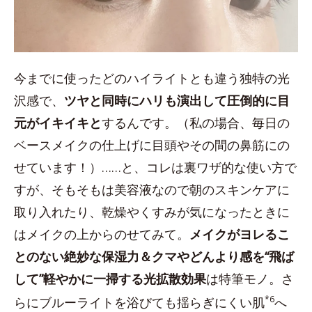
今までに使ったどのハイライトとも違う独特の光
沢感で、
ツヤと同時にハリも演出して圧倒的に目
元がイキイキと
するんです。（私の場合、毎日の
ベースメイクの仕上げに目頭やその間の鼻筋にの
せています！）……と、コレは裏ワザ的な使い方で
すが、そもそもは美容液なので朝のスキンケアに
取り入れたり、乾燥やくすみが気になったときに
はメイクの上からのせてみて。
メイクがヨレるこ
とのない絶妙な保湿力＆クマやどんより感を“飛ば
して”軽やかに一掃する光拡散効果
は特筆モノ。さ
*6
らにブルーライトを浴びても揺らぎにくい肌
へ