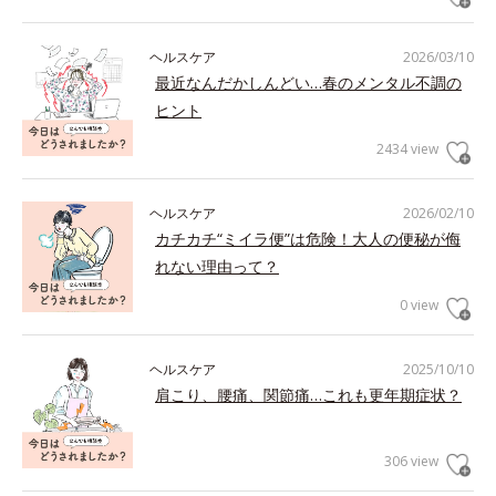
ヘルスケア
2026/03/10
最近なんだかしんどい…春のメンタル不調の
ヒント
2434 view
ヘルスケア
2026/02/10
カチカチ“ミイラ便”は危険！大人の便秘が侮
れない理由って？
0 view
ヘルスケア
2025/10/10
肩こり、腰痛、関節痛…これも更年期症状？
306 view