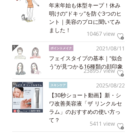
年末年始も体型キープ！休み
明けの“ドキッ”を防ぐ3つのヒ
ント｜美容のプロに聞いてみ
ました！
10467 view
2021/08/11
ポイントメイク
フェイスタイプの基本｜“似合
う”が見つかる16種類の顔印象
238957 view
2025/08/22
スキンケア
【30秒ショート動画】新・シ
ワ改善美容液「ザ リンクルセ
ラム」のおすすめの使い方っ
て？
5411 view