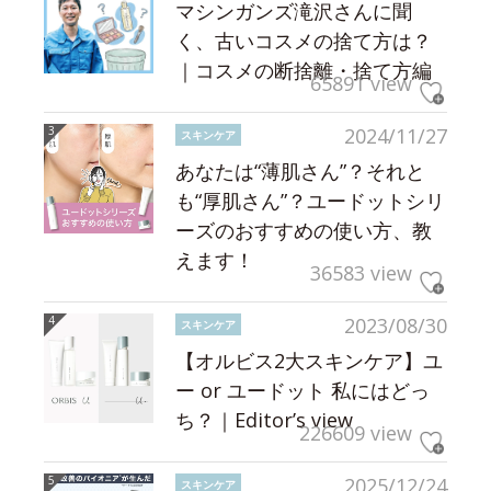
マシンガンズ滝沢さんに聞
く、古いコスメの捨て方は？
｜コスメの断捨離・捨て方編
65891 view
2024/11/27
スキンケア
あなたは“薄肌さん”？それと
も“厚肌さん”？ユードットシリ
ーズのおすすめの使い方、教
えます！
36583 view
2023/08/30
スキンケア
【オルビス2大スキンケア】ユ
ー or ユードット 私にはどっ
ち？｜Editor’s view
226609 view
2025/12/24
スキンケア