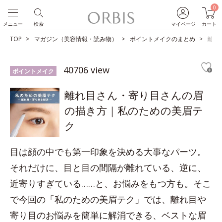
0
メニュー
検索
マイページ
カート
TOP
マガジン（美容情報・読み物）
ポイントメイクのまとめ
離れ
40706 view
ポイントメイク
離れ目さん・寄り目さんの眉
の描き方｜私のための美眉テ
ク
目は顔の中でも第一印象を決める大事なパーツ。
それだけに、目と目の間隔が離れている、逆に、
近寄りすぎている……と、お悩みをもつ方も。そこ
で今回の「私のための美眉テク」では、離れ目や
寄り目のお悩みを簡単に解消できる、ベストな眉