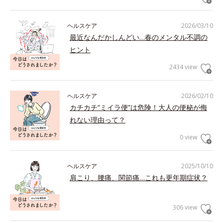
ヘルスケア
2026/03/10
最近なんだかしんどい…春のメンタル不調の
ヒント
2434 view
ヘルスケア
2026/02/10
カチカチ“ミイラ便”は危険！大人の便秘が侮
れない理由って？
0 view
ヘルスケア
2025/10/10
肩こり、腰痛、関節痛…これも更年期症状？
306 view