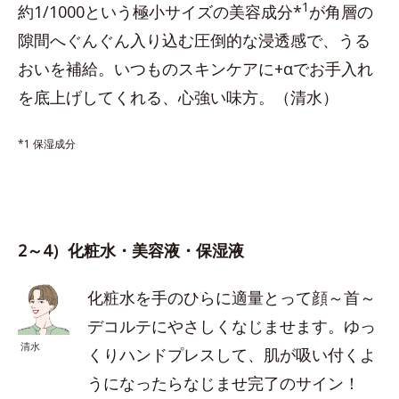
1
約1/1000という極小サイズの美容成分*
が角層の
隙間へぐんぐん入り込む圧倒的な浸透感で、うる
おいを補給。いつものスキンケアに+αでお手入れ
を底上げしてくれる、心強い味方。（清水）
*1 保湿成分
2～4）化粧水・美容液・保湿液
化粧水を手のひらに適量とって顔～首～
デコルテにやさしくなじませます。ゆっ
清水
くりハンドプレスして、肌が吸い付くよ
うになったらなじませ完了のサイン！