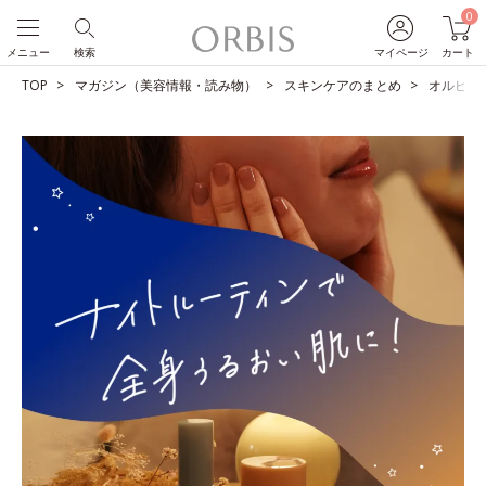
0
メニュー
検索
マイページ
カート
TOP
マガジン（美容情報・読み物）
スキンケアのまとめ
オルビス