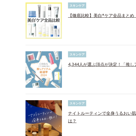
スキンケア
【徹底比較】美白*ケア全品まとめ
スキンケア
4,344人が選ぶ頂点が決定！「推し
スキンケア
ナイトルーティンで全身うるおい肌
は？