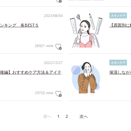
2023/08/04
スキンケア
ンキング 各BEST５
【原因別に
28921 view
2022/12/27
スキンケア
後編】おすすめケア方法＆アイテ
保湿しなが
29702 view
前へ
1
2
次へ