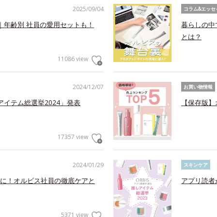
2025/09/04
コラム&エッセ
｜年齢別 社員の愛用セットも！
暮らしの中
とは？
11086 view
2024/12/07
お買い物情報
アイテム総選挙2024」発表
【保存版】
17357 view
2024/01/29
スキンケア
に！オルビス社員の徹底ケアと
アプリ読者
5371 view