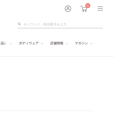
0
検
索
食品）
ボディウェア
店舗情報
マガジン