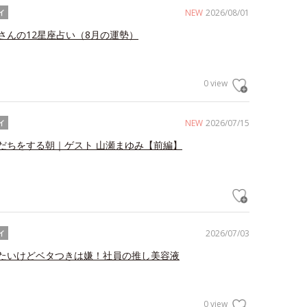
NEW
2026/08/01
イ
さんの12星座占い（8月の運勢）
0 view
NEW
2026/07/15
イ
だちをする朝｜ゲスト 山瀬まゆみ【前編】
2026/07/03
イ
たいけどベタつきは嫌！社員の推し美容液
0 view