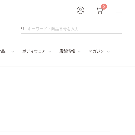
0
検
索
食品）
ボディウェア
店舗情報
マガジン