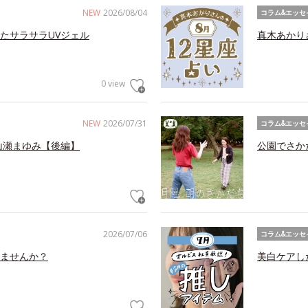
NEW
2026/08/04
コラム&エッセ
たサラサラUVジェル
真木あかり
0 view
NEW
2026/07/31
コラム&エッセ
山瀬まゆみ【後編】
公園でさか
2026/07/06
コラム&エッセ
ませんか？
美白ケアし