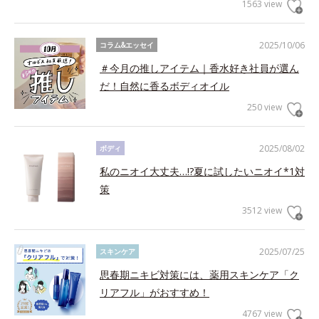
1563 view
2025/10/06
コラム&エッセイ
＃今月の推しアイテム｜香水好き社員が選ん
だ！自然に香るボディオイル
250 view
2025/08/02
ボディ
私のニオイ大丈夫…!?夏に試したいニオイ*1対
策
3512 view
2025/07/25
スキンケア
思春期ニキビ対策には、薬用スキンケア「ク
リアフル」がおすすめ！
4767 view