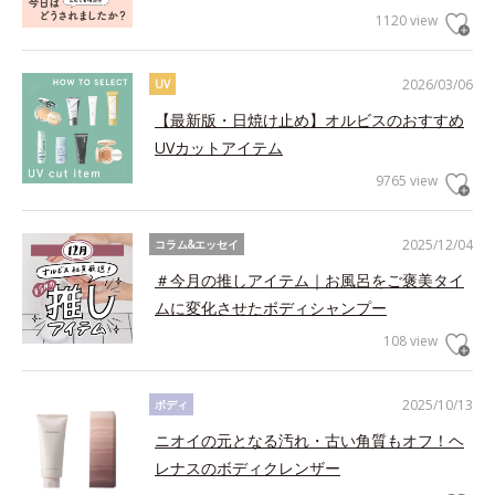
1120 view
2026/03/06
UV
【最新版・日焼け止め】オルビスのおすすめ
UVカットアイテム
9765 view
2025/12/04
コラム&エッセイ
＃今月の推しアイテム｜お風呂をご褒美タイ
ムに変化させたボディシャンプー
108 view
2025/10/13
ボディ
ニオイの元となる汚れ・古い角質もオフ！ヘ
レナスのボディクレンザー