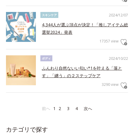
2024/12/07
スキンケア
4,344人が選ぶ頂点が決定！「推しアイテム総
選挙2024」発表
17357 view
2024/10/22
ボディ
ふんわり自然ないい匂い*1を叶える「落と
す」「纏う」の２ステップケア
3290 view
前へ
1
2
3
4
次へ
カテゴリで探す