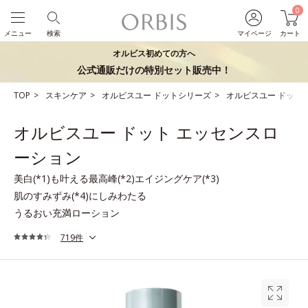
0
メニュー
検索
マイページ
カート
オルビス初めての方へ
公式通販だけの特別セット販売中！
TOP
スキンケア
オルビスユー ドットシリーズ
オルビスユー ドット
オルビスユー ドット エッセンスロ
ーション
美白(*1)も叶える最高峰(*2)エイジングケア(*3)
肌のすみずみ(*4)にしみわたる
うるおい充満ローション
719件