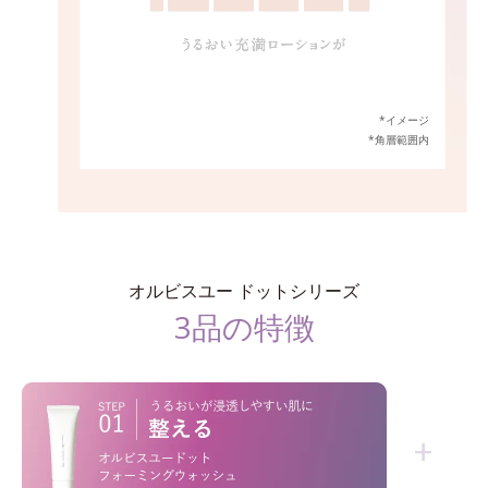
*イメージ
*角層範囲内
オルビスユー ドットシリーズ
3品の特徴
+