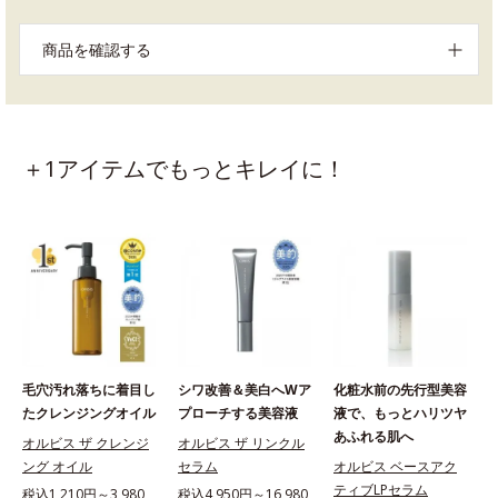
商品を確認する
＋1アイテムでもっとキレイに！
毛穴汚れ落ちに着目し
シワ改善＆美白へWア
化粧水前の先行型美容
たクレンジングオイル
プローチする美容液
液で、もっとハリツヤ
あふれる肌へ
オルビス ザ クレンジ
オルビス ザ リンクル
ング オイル
セラム
オルビス ベースアク
ティブLPセラム
税込1,210円～3,980
税込4,950円～16,980