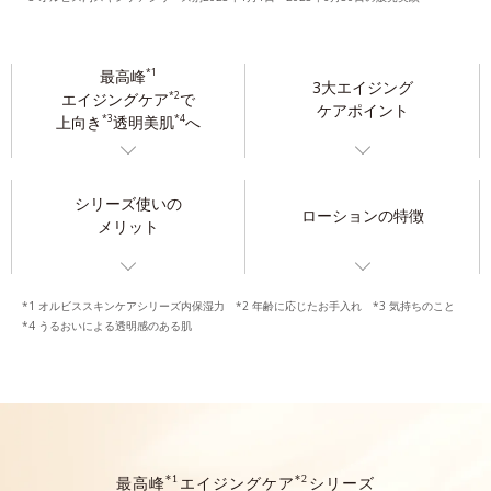
最高峰
*1
3大エイジング
エイジングケア
で
*2
ケアポイント
上向き
透明美肌
へ
*3
*4
シリーズ使いの
ローションの特徴
メリット
*1 オルビススキンケアシリーズ内保湿力 *2 年齢に応じたお手入れ *3 気持ちのこと
*4 うるおいによる透明感のある肌
*1
*2
最高峰
エイジングケア
シリーズ