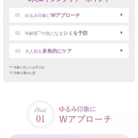
Wアプローチ
01
ゆるみ印象に
シミを予防
*2
02
年齢肌
の気になる
多角的にケア
03
大人肌を
年齢に応じたお手入れ
年齢を重ねた肌