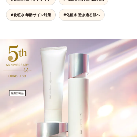
#化粧水 年齢サイン対策
#化粧水 透き通る肌へ
医薬部外品