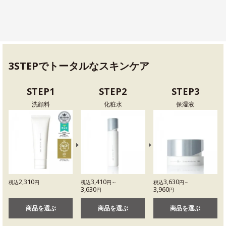
3STEPでトータルなスキンケア
STEP1
STEP2
STEP3
洗顔料
化粧水
保湿液
2,310
3,410
3,630
税込
円
税込
円～
税込
円～
3,630
3,960
円
円
商品を選ぶ
商品を選ぶ
商品を選ぶ