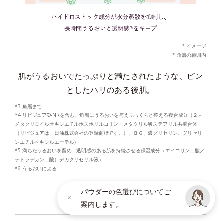
* イメージ
* 角層の範囲内
肌がうるおいでたっぷりと満たされたような、ピン
としたハリのある後肌。
*3 角層まで
*4 リピジュア®-NRを含む、角層にうるおいを与えふっくらと整える複合成分（２－
メタクリロイルオキシエチルホスホリルコリン・メタクリル酸ステアリル共重合体
（リピジュアは、日油株式会社の登録商標です。）、ＢＧ、濃グリセリン、グリセリ
ンエチルヘキシルエーテル）
*5 満ちたうるおいを留め、透明感のある肌を持続させる保湿成分（エイコサン二酸／
テトラデカン二酸）デカグリセリル液）
*6 うるおいによる
パウダーの色選びについてご
× CLOSE
案内します。