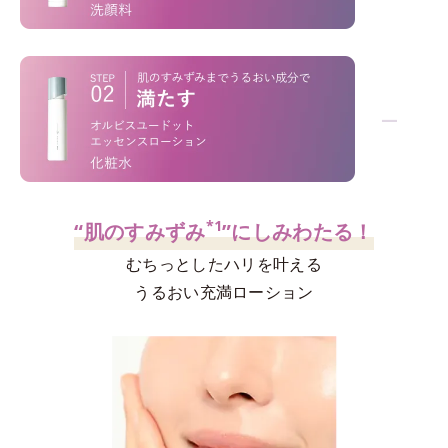
「洗うだけ」じゃない！
−
*1
*2
不要な角層
を絡めとり、くすみ
を晴らす
*3
高密着マイルドピーリング
ウォッシュ
*1
“肌のすみずみ
”にしみわたる！
むちっとしたハリを叶える
うるおい充満ローション
高評価を誇るオルビス屈指の人気洗顔料。泡の
密着力
、
後肌
のなめらかさ
を両立させる設計。