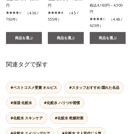
円
円
税込4,180円～4,500
税
円
（4.36 /
（4.5 /
792件）
555件）
（4.48 /
623件）
商品を選ぶ
商品を選ぶ
商品を選ぶ
関連タグで探す
#ベストコスメ受賞 オルビス
#スタッフおすすめ 隠れた名品
#保湿 化粧水
#化粧水 ハリつや習慣
#化粧水 スキンケア
#化粧水 乾燥対策
#化粧水 エイジングケア
#化粧水 大人世代に人気