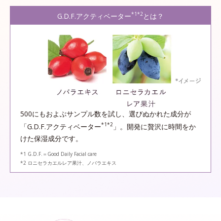
*1*2
G.D.F.アクティベーター
とは？
500にもおよぶサンプル数を試し、選びぬかれた成分が
*1*2
「G.D.F.アクティベーター
」。開発に贅沢に時間をか
けた保湿成分です。
*1 G.D.F.＝Good Daily Facial care
*2 ロニセラカエルレア果汁、ノバラエキス