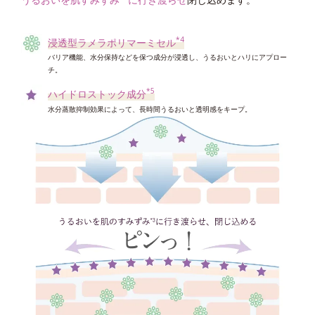
ローションがなじみやすい肌に。
*4
浸透型ラメラポリマーミセル
*5
バリア機能、水分保持などを保つ成分が浸透し、うるおいとハリにアプロー
高密着泡成分
チ。
吸着力をアップさせ蓄積した角層を絡めとりやすくする
*5
ハイドロストック成分
*6
シルキースムース成分
水分蒸散抑制効果によって、長時間うるおいと透明感をキープ。
後肌をしっとりなめらかに整えてローションの肌なじみ感をアップ
*7
レイヤーリムーバー
蓄積した角層を剥がれやすい状態に整える