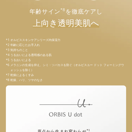
*8
年齢サイン
を徹底ケアし
上向き透明美肌へ
オルビススキンケアシリーズ内保湿力
年齢に応じたお手入れ
気持ちのこと
うるおいによる透明感のある肌
うるおいによる
メラニンの生成を抑え、シミ・ソバカスを防ぐ（オルビスユー ドット フォーミングウ
ォッシュを除く）
乾燥によるくすみ
乾燥、ハリ、ツヤのなさ
*1
原点から生まれ変わらせ
、