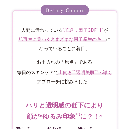
人間に備わっている
“若返り因子GDF11”
が
肌再生に関わるさまざまな因子産生のキー
に
なっていることに着目。
お手入れの「原点」である
*1
*2
毎日のスキンケアで
上向き
透明美肌
へ導く
アプローチに挑みました。
ハリと透明感の低下により
*3
顔が“ゆるみ印象
に？！”