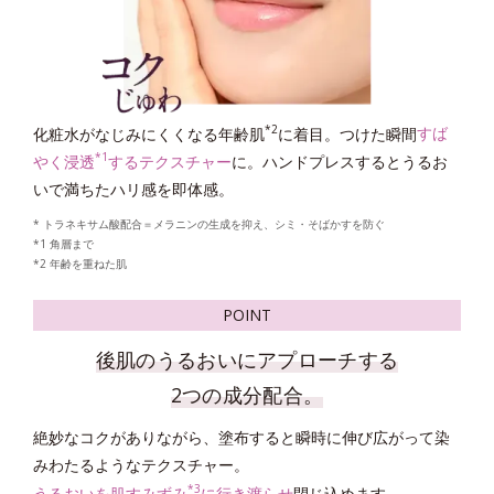
*4
* グリチルリチン酸ジカリウム
＝肌荒れ防止有効成分
*1 剥がれずに肌に蓄積した古い角層
*2 古い角質による
*3 洗浄による物理的効果
*4 グリチルリチン酸2K
*2
化粧水がなじみにくくなる年齢肌
に着目。つけた瞬間
すば
POINT
*1
やく浸透
するテクスチャー
に。ハンドプレスするとうるお
いで満ちたハリ感を即体感。
* トラネキサム酸配合＝メラニンの生成を抑え、シミ・そばかすを防ぐ
*1 角層まで
*2 年齢を重ねた肌
POINT
後肌のうるおいにアプローチする
2つを両立する
2つの成分配合。
「マイルドピーリング処方 EX」
絶妙なコクがありながら、塗布すると瞬時に伸び広がって染
*5
みわたるようなテクスチャー。
蓄積した古い角質をおだやかに取り去る
「高密着泡成分
」
*3
*6
うるおいを肌すみずみ
に行き渡らせ
閉じ込めます。
と、洗顔後に肌に残る
「シルキースムース成分
」
を配合。