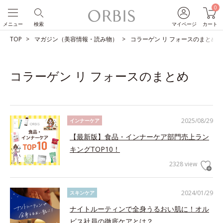
0
メニュー
検索
マイページ
カート
TOP
マガジン（美容情報・読み物）
コラーゲン リ フォースのまとめ
コラーゲン リ フォースのまとめ
2025/08/29
インナーケア
【最新版】食品・インナーケア部門売上ラン
キングTOP10！
2328 view
2024/01/29
スキンケア
ナイトルーティンで全身うるおい肌に！オル
ビス社員の徹底ケアとは？