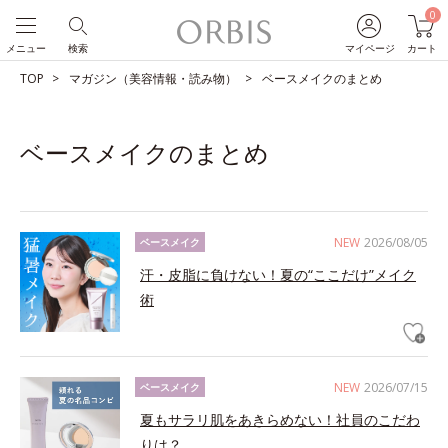
0
メニュー
検索
マイページ
カート
TOP
マガジン（美容情報・読み物）
ベースメイクのまとめ
ベースメイクのまとめ
NEW
2026/08/05
ベースメイク
汗・皮脂に負けない！夏の“ここだけ”メイク
術
NEW
2026/07/15
ベースメイク
夏もサラリ肌をあきらめない！社員のこだわ
りは？