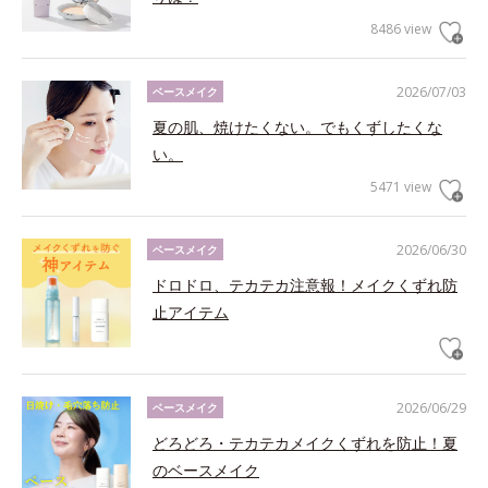
8486 view
2026/07/03
ベースメイク
夏の肌、焼けたくない。でもくずしたくな
い。
5471 view
2026/06/30
ベースメイク
ドロドロ、テカテカ注意報！メイクくずれ防
止アイテム
2026/06/29
ベースメイク
どろどろ・テカテカメイクくずれを防止！夏
のベースメイク