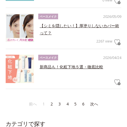
0 view
2026/05/09
ベースメイク
【シミを隠したい！】厚塗りしないカバー術
って？
2267 view
2026/04/24
ベースメイク
新商品も！化粧下地５選・徹底比較
前へ
1
2
3
4
5
6
次へ
カテゴリで探す