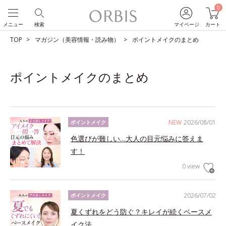
0
メニュー
検索
マイページ
カート
TOP
マガジン（美容情報・読み物）
ポイントメイクのまとめ
ポイントメイクのまとめ
NEW
2026/08/01
ポイントメイク
色選びが難しい…大人の目元悩みに答えま
す！
0 view
2026/07/02
ポイントメイク
夏くずれをどう防ぐ？キレイが続くベースメ
イク法