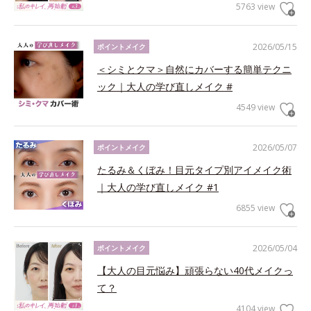
5763 view
2026/05/15
ポイントメイク
＜シミとクマ＞自然にカバーする簡単テクニ
ック｜大人の学び直しメイク #
4549 view
2026/05/07
ポイントメイク
たるみ＆くぼみ！目元タイプ別アイメイク術
｜大人の学び直しメイク #1
6855 view
2026/05/04
ポイントメイク
【大人の目元悩み】頑張らない40代メイクっ
て？
4104 view