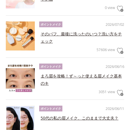
0 view
2026/07/02
ポイントメイク
そのパフ、最後に洗ったのいつ？洗い方をチ
ェック
57606 view
2026/06/16
ポイントメイク
まろ眉を攻略！ず～っと使える眉メイク基本
のキ
3051 view
2026/06/11
ポイントメイク
50代の私の眉メイク、このままで大丈夫？