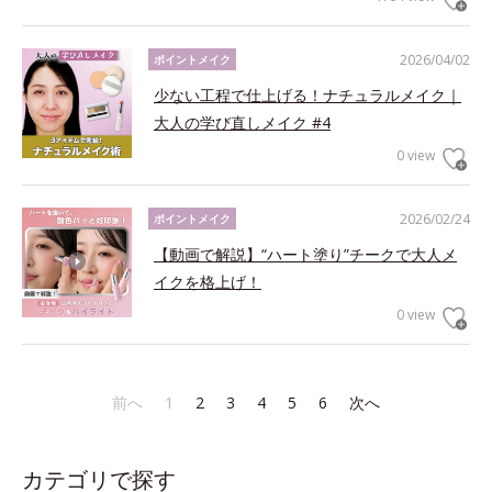
2026/04/02
ポイントメイク
少ない工程で仕上げる！ナチュラルメイク｜
大人の学び直しメイク #4
0 view
2026/02/24
ポイントメイク
【動画で解説】“ハート塗り”チークで大人メ
イクを格上げ！
0 view
前へ
1
2
3
4
5
6
次へ
カテゴリで探す