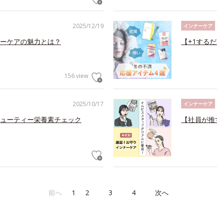
2025/12/19
インナーケア
ーケアの魅力とは？
【+1する
156 view
2025/10/17
インナーケア
ューティー栄養素チェック
【社員が推
前へ
1
2
3
4
次へ