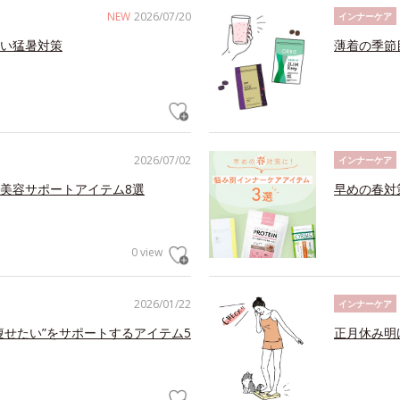
NEW
2026/07/20
インナーケア
い猛暑対策
薄着の季節
2026/07/02
インナーケア
美容サポートアイテム8選
早めの春対
0 view
2026/01/22
インナーケア
痩せたい”をサポートするアイテム5
正月休み明