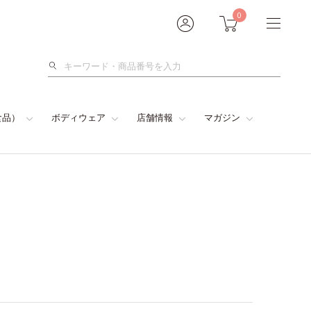
0
検
索
食品）
ボディウェア
店舗情報
マガジン