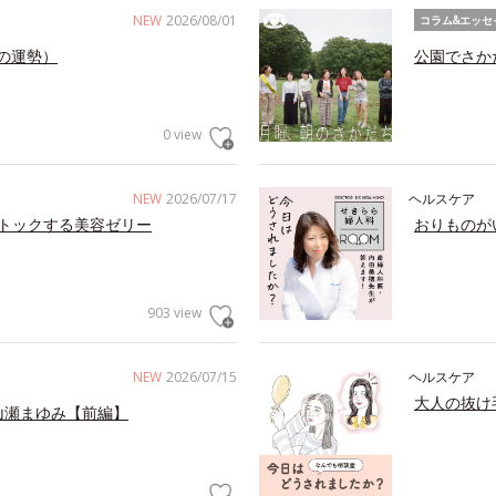
NEW
2026/08/01
コラム&エッセ
の運勢）
公園でさか
0 view
NEW
2026/07/17
ヘルスケア
トックする美容ゼリー
おりものが
903 view
NEW
2026/07/15
ヘルスケア
大人の抜け
山瀬まゆみ【前編】