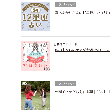
コラム&エッセイ
真木あかりさんの12星座占い（8月
お客様エピソード
体の中からのケアが大切と知り…ス
コラム&エッセイ
公園でさかだちをする朝｜ゲスト 