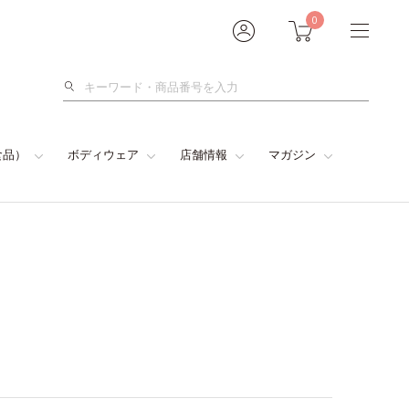
0
検
索
食品）
ボディウェア
店舗情報
マガジン