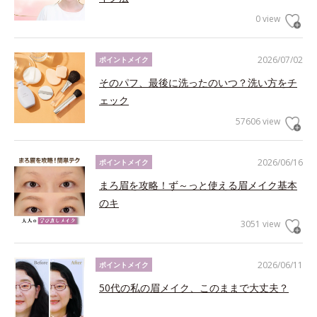
0 view
2026/07/02
ポイントメイク
そのパフ、最後に洗ったのいつ？洗い方をチ
ェック
57606 view
2026/06/16
ポイントメイク
まろ眉を攻略！ず～っと使える眉メイク基本
のキ
3051 view
2026/06/11
ポイントメイク
50代の私の眉メイク、このままで大丈夫？