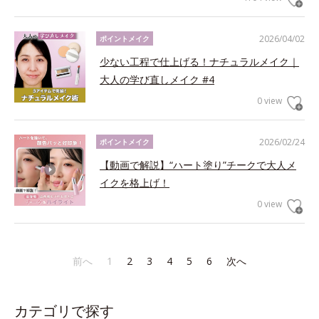
2026/04/02
ポイントメイク
少ない工程で仕上げる！ナチュラルメイク｜
大人の学び直しメイク #4
0 view
2026/02/24
ポイントメイク
【動画で解説】“ハート塗り”チークで大人メ
イクを格上げ！
0 view
前へ
1
2
3
4
5
6
次へ
カテゴリで探す