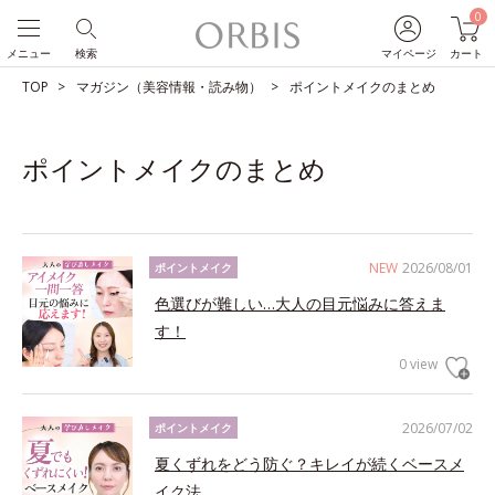
0
メニュー
検索
マイページ
カート
TOP
マガジン（美容情報・読み物）
ポイントメイクのまとめ
ポイントメイクのまとめ
NEW
2026/08/01
ポイントメイク
色選びが難しい…大人の目元悩みに答えま
す！
0 view
2026/07/02
ポイントメイク
夏くずれをどう防ぐ？キレイが続くベースメ
イク法