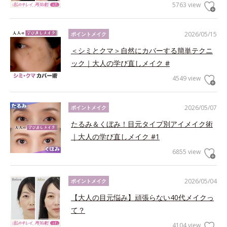
5763 view
2026/05/15
ポイントメイク
＜シミとクマ＞自然にカバーする簡単テクニ
ック｜大人の学び直しメイク #
4549 view
2026/05/07
ポイントメイク
たるみ＆くぼみ！目元タイプ別アイメイク術
｜大人の学び直しメイク #1
6855 view
2026/05/04
ポイントメイク
【大人の目元悩み】頑張らない40代メイクっ
て？
4104 view