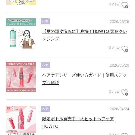
0 view
2026/06/26
ヘア
【夏の頭皮悩みに】爽快！HOWTO 頭皮クレ
ンジング
0 view
2026/06/20
ヘア
ヘアケアシリーズ使い方ガイド｜使用ステッ
プも解説
0 view
2026/04/24
ヘア
限定ボトル発売中！大ヒットヘアケア
HOWTO