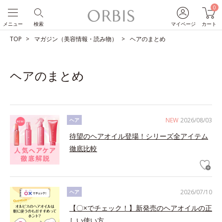
0
メニュー
検索
マイページ
カート
TOP
マガジン（美容情報・読み物）
ヘアのまとめ
ヘアのまとめ
NEW
2026/08/03
ヘア
待望のヘアオイル登場！シリーズ全アイテム
徹底比較
2026/07/10
ヘア
【〇×でチェック！】新発売のヘアオイルの正
しい使い方