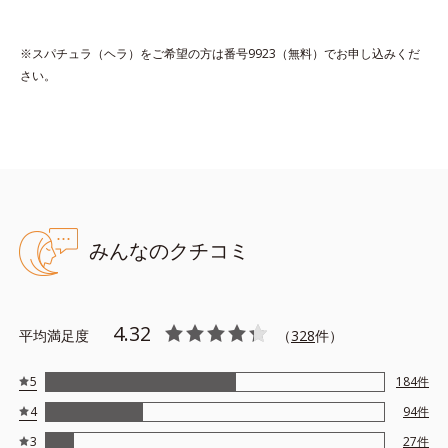
*1 保湿
※スパチュラ（ヘラ）をご希望の方は番号9923（無料）でお申し込みくだ
*2 年齢に応じたお手入れ
さい。
*3 D.N.A.＝Daily New Approach
*4 HSP含有酵母エキス＝保湿成分
アレルギーテスト済＝全ての方にアレルギーが起こらないということで
はありません。
みんなのクチコミ
【Step3 夜用保湿】アンコール ナイトクリーミー
ジェル 30g
寝ている間に、ボリュームアップコンプレックスが日中ダメージ
4.32
平均満足度
（
328
件）
を受けた乾燥した肌にうるおいとハリを与え、キレイを底上げす
る夜用保湿液です。
5
184
件
濃厚なのにベタつかないリッチなジェルが年齢肌の乾燥をケア。
4
94
件
朝、見違えるようなハリ感に。
3
27
件