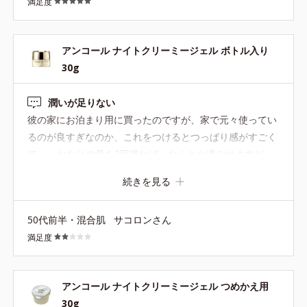
満足度
したいです。 ちなみに私は朝、オールシーズン、化粧の前
にも使っています。ベタベタさせすぎなければ、その後化
粧しても大丈夫です！ これからもずっとお世話になりたい
アンコール ナイトクリーミージェル ボトル入り
ので、アンコールシリーズは永遠に不滅であって欲しいで
30g
す！
潤いが足りない
彼の家にお泊まり用に買ったのですが、家で元々使ってい
るのが良すぎなのか、これをつけるとつっぱり感がすごく
て…。 かなりの量を2回塗れば、なんとか過ごせますが、
そんなことやってたらすぐになくなりそうです。 そこまで
続きを見る
乾燥肌ではないですが、私の肌には物足りない商品です。
50代前半・混合肌
サコロンさん
満足度
アンコール ナイトクリーミージェル つめかえ用
30g