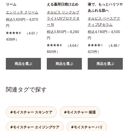
リーム
える薬用日焼け止め
液で、もっとハリツヤ
あふれる肌へ
エンリッチ クリーム
オルビス リンクルブ
ライトUVプロテクタ
オルビス ベースアク
税込3,630円～4,070
ー N
ティブLPセラム
円
税込3,850円～8,280
税込4,180円～4,500
税
（4.61 /
円
円
438件）
（4.64 /
（4.48 /
863件）
623件）
2
商品を選ぶ
商品を選ぶ
商品を選ぶ
関連タグで探す
#モイスチャー スキンケア
#モイスチャー 保湿
#モイスチャー エイジングケア
#モイスチャー ハリ