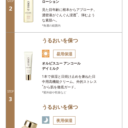
STEP
ローション
2
見た目年齢に根本からアプローチ。
*
濃密液がぐんぐん浸透
、弾むよう
な素肌へ。
角層の範囲内
うるおいを保つ
昼用保湿
オルビスユー アンコール
デイミルク
1本で保湿と日焼け止めを兼ねた
日
中用高機能クリーム。外的ストレス
*
から肌を徹底ガード。
STEP
紫外線や乾燥など
3
うるおいを保つ
夜用保湿