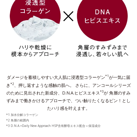
*1
ダメージを蓄積しやすい大人肌に浸透型コラーゲン
が一気に届
*2
き
、押し返すような感触の肌へ。
さらに、アンコールシリーズ
*3
のために見出された新成分、D.N.A.ヒビスエキス
が
角層のすみ
ずみまで働きかけるアプローチで、つい触りたくなるピン！とし
たハリ感を叶えます。
1 加水分解コラーゲン
2 角層の範囲内
3 D.N.A.=Daily New Approach HSP含有酵⺟エキス配合＝保湿成分