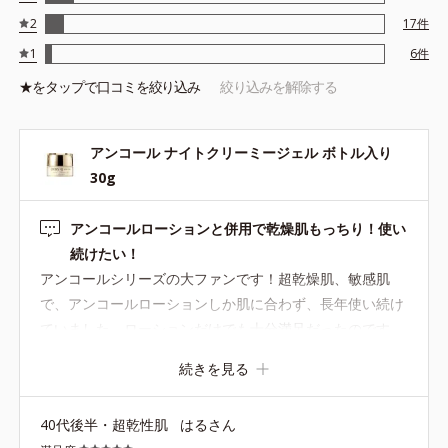
使用目安：小豆１～２粒程
2
17
件
※夜のスキンケアの際にご使用ください。
1
6
件
★を
タップ
で口コミを絞り込み
絞り込みを解除する
●無油分、無香料、無着色 ●界面活性剤不使用●ＨＳＰ含有酵母エキ
ス、Ｄ.Ｎ.Ａ.ヒビスエキス配合＝保湿成分●イーブンワテロイル配合
アンコール ナイトクリーミージェル ボトル入り
＝やわらかな肌へ整える保湿成分●ボリュームアップコンプレックス
（リンゴ幹細胞エキス・低分子ヒアルロン酸）、エラスチン配合＝
30g
肌にうるおいとハリ感を与える保湿成分●アルコールフリー●弱酸性
アンコールローションと併用で乾燥肌もっちり！使い
続けたい！
アンコールシリーズの大ファンです！超乾燥肌、敏感肌
で、アンコールローションしか肌に合わず、長年使い続け
ていました。ローションだけでも十分満足だったのです
が、さらなる潤いを求めて、試しにこちらのクリーミージ
続きを見る
ェルを併用したら、ますます潤うようになり、口の周りの
乾燥感は全く気にならず、もちもちになりました。こちら
40代後半・超乾性肌
はるさん
の商品は、アンコールローションとの併用を強くおすすめ