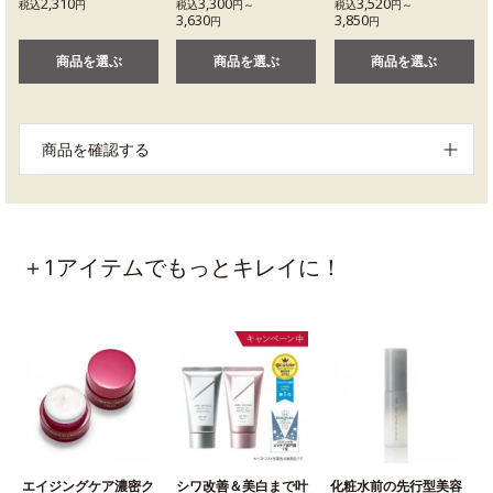
2,310
3,300
3,520
税込
円
税込
円～
税込
円～
3,630
3,850
円
円
商品を選ぶ
商品を選ぶ
商品を選ぶ
商品を確認する
＋1アイテムでもっとキレイに！
エイジングケア濃密ク
シワ改善＆美白まで叶
化粧水前の先行型美容