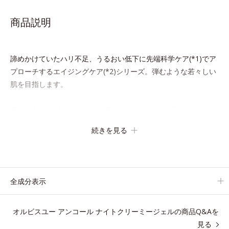
商品説明
諦めかけていたハリ不足、うるおい低下に先端科学ケア(*1)でア
プローチするエイジングケア(*2)シリーズ。弾むような若々しい
肌を目指します。
D.N.A.(*3) ヒビスエキスとHSP（ヒートショックプロテイン）
(*4)の合わせ技で、目元、フェイスラインなど、年齢を重ねるに
続きを見る
つれハリ不足、うるおい低下を感じやすい部位に働きかけ、ハリ
感のある肌へ導きます。
さらに、水でも油でもない第3の成分、even wateroil（イーブン
全成分表示
ワテロイル）を配合することにより、水でも油でも実現できなか
った、“濃密なうるおい感”と“ベタつかない”、相反する2つの感触
オルビスユー アンコール ナイトクリーミージェルの商品Q&Aを
の両立に成功。
見る
ごわつく年齢肌を柔肌に整え、未体験の肌感触を叶えます。