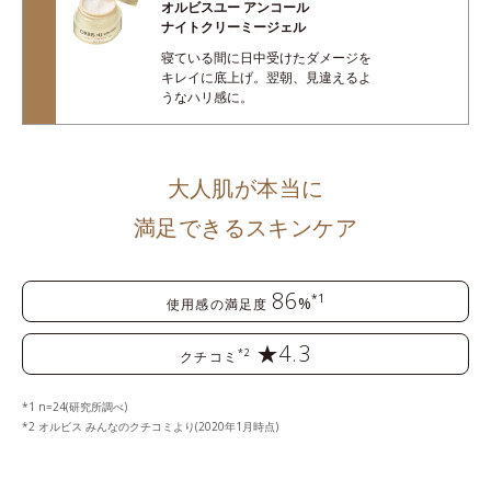
オルビスユー アンコール
ナイトクリーミージェル
寝ている間に日中受けたダメージを
キレイに底上げ。翌朝、見違えるよ
うなハリ感に。
大人肌が本当に
満足できるスキンケア
86
*1
%
使用感の満足度
★4.3
*2
クチコミ
1 n=24(研究所調べ)
2 オルビス みんなのクチコミより(2020年1月時点)