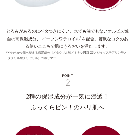
とろみがあるのにベタつきにくい、水でも油でもないオルビス独
*
自の高保湿成分、
イーブンワテロイル
を配合。贅沢なコクのあ
る使いここちで肌にうるおいを満たします。
やわらかな肌へ整える保湿成分（メタクリル酸メトキシPEG-23／ジイソステアリン酸メ
タクリル酸グリセリル）コポリマー
POINT
2
2種の保湿成分が一気に浸透！
ふっくらピン！のハリ肌へ