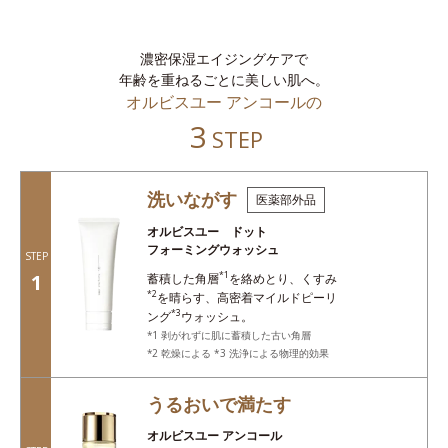
濃密保湿エイジングケアで
年齢を重ねるごとに美しい肌へ。
オルビスユー アンコールの
3
STEP
洗いながす
医薬部外品
オルビスユー ドット
フォーミングウォッシュ
STEP
*1
1
蓄積した角層
を絡めとり、くすみ
*2
を晴らす、高密着マイルドピーリ
*3
ング
ウォッシュ。
1 剥がれずに肌に蓄積した古い角層
2 乾燥による *3 洗浄による物理的効果
うるおいで満たす
オルビスユー アンコール