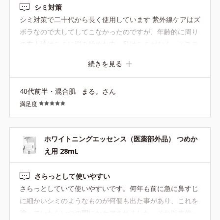
シミ対策
シミ対策で二十代から長く使用しています 紫外線ケアはズ
ボラなので大してしてこなかったのですが、年齢的に周り
の友人達はシミに悩み始めた中、私はシミがなく、エステ
でもシミ予備軍の数が少ないと言われた事があります 一時
続きを見る
期に別のコスメに走ってしまい使用を止めたらシミが2個
くらいできてしまい、慌てて再購入しました。浮気してご
40代前半・混合肌
まる。さん
めんなさい。 サラッとしたテクスチャーでポツポツも出来
満足度
ず脂質肌の私にはピッタリです 速攻性はないですが、10
年後の肌を考えて若いうちから塗っている事をオススメし
ます。
ホワイトニングエッセンス（医薬部外品） つめか
え用 28mL
さらっとして使いやすい
さらっとしていて使いやすいです。何年も前に急に鼻すじ
に細かいシミのようなものが何個も出た事があり、これを
塗っていたらいつの間にかケアされました。それ以来使っ