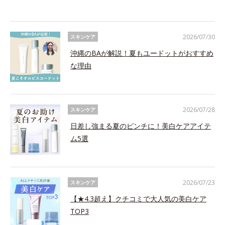
2026/07/30
スキンケア
沖縄のBAが解説！夏もユードットがおすすめ
な理由
2026/07/28
スキンケア
日差し強まる夏のピンチに！美白ケアアイテ
ム5選
2026/07/23
スキンケア
【★4.3超え】クチコミで大人気の美白ケア
TOP3