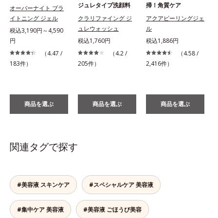
ジュレタイプ洗顔料
掃！角質ケア
オーバーナイト ブラ
イトニング ジェル
クラリファイング ジ
アクアピーリングジェ
ュレウォッシュ
ル
税込3,190円～4,590
円
税込1,760円
税込1,886円
税
（4.47 /
（4.2 /
（4.58 /
183件）
205件）
2,416件）
商品を選ぶ
商品を選ぶ
商品を選ぶ
関連タグで探す
#美容液 スキンケア
#スペシャルケア 美容液
#集中ケア 美容液
#美容液 ごほうび美容