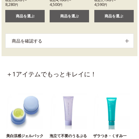
税込
円～
税込
円～
税込
円～
8,280
4,500
4,590
円
円
円
商品を選ぶ
商品を選ぶ
商品を選ぶ
商品を確認する
＋1アイテムでもっとキレイに！
美白涼感ジェルパック
泡立て不要のうるぷる
ザラつき・くすみ一