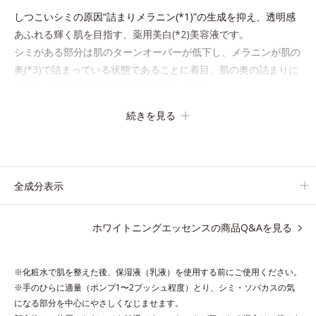
しつこいシミの原因“詰まりメラニン(*1)”の生成を抑え、透明感
あふれる輝く肌を目指す、薬用美白(*2)美容液です。
シミがある部分は肌のターンオーバーが低下し、メラニンが肌の
奥(*3)で詰まっている状態であることに着目。肌の奥の詰まりに
ダイレクトに働きかける処方を採用しました。
ディープダイレクター（ヒメフウロエキス、スターフルーツ葉エ
続きを見る
キス）が詰まりメラニンの生成を抑制し、浸透(*4)パワーで美白
成分・速効性ビタミンC誘導体などの成分をシミの元へ届けま
す。
みずみずしくスーッと浸透し後肌はサラッとしているから、どの
全成分表示
スキンケアとも相性抜群。一年中気持ちよく使える使用感です。
ホワイトニングエッセンスの商品Q&Aを見る
*1 過剰に生成されたメラニン
*2 メラニンの生成を抑え、シミ・ソバカスを防ぐ
*3 メラノサイト
※化粧水で肌を整えた後、保湿液（乳液）を使用する前にご使用ください。
*4 角層まで
※手のひらに適量（ポンプ1〜2プッシュ程度）とり、シミ・ソバカスの気
になる部分を中心にやさしくなじませます。