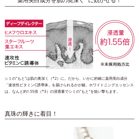
薬用美白成分を肌の奥深く
に効かせる！
シミの"もと"は肌の奥深く（*2）に。だから、いかに的確に薬用美白成分
「速攻性ビタミンC誘導体」を届けられるかが鍵。
ホワイトニングエッセンス
は、なんと約1.55倍（*3）の浸透量でシミの"もと"を狙い撃ちます。
真珠の輝きに着目！