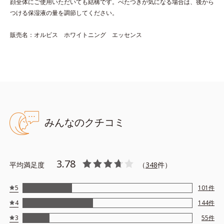
顔全体にご使用いただいても結構です。べたつきが気になる場合は、後から
つける保湿液の量を調節してください。
●無油分、無香料、無着色 ●界面活性剤不使用●速攻性ビタミンC誘導
販売名：オルビス ホワイトニング エッセンス
体*1＝薬用美白成分●グリチルリチン酸ジカリウム*2＝肌荒れ防止
有効成分●ディープダイレクター*3 ＝うるおいをダイレクトに与
え、乾燥によるくすみをケアする植物性保湿成分●ルーセントスキン
成分*4＝うるおいで満たし、透明感を与える真珠由来保湿成分●浸
透ルートシステム
※アレルギーテスト済(すべての人にアレルギーがおきないというわ
けではありません)
みんなのクチコミ
*1：３－Ｏ－エチルアスコルビン酸 *2：グリチルリチン酸２K
*3：ヒメフウロエキス、スターフルーツ葉エキス *4：加水分解コ
ンキオリン液
※アレルギーテスト済＝全ての方にアレルギーが起こらないという
3.78
平均満足度
（
348
件）
ことではありません。
5
101
件
4
144
件
3
55
件