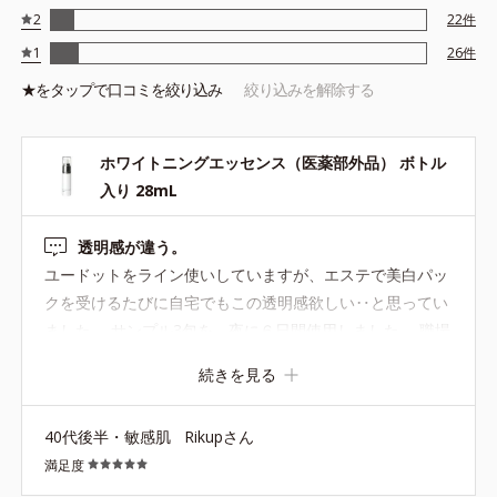
2
22
件
1
26
件
★を
タップ
で口コミを絞り込み
絞り込みを解除する
ホワイトニングエッセンス（医薬部外品） ボトル
入り 28mL
透明感が違う。
ユードットをライン使いしていますが、エステで美白パッ
クを受けるたびに自宅でもこの透明感欲しい‥と思ってい
ました。 サンプル3包を、夜に６日間使用しました。 職場
や親にまで白くなった？と言われるくらい透明感が出てび
続きを見る
っくりです。 本体を購入して首まで試したくなりました。
40代後半・敏感肌
Rikupさん
満足度