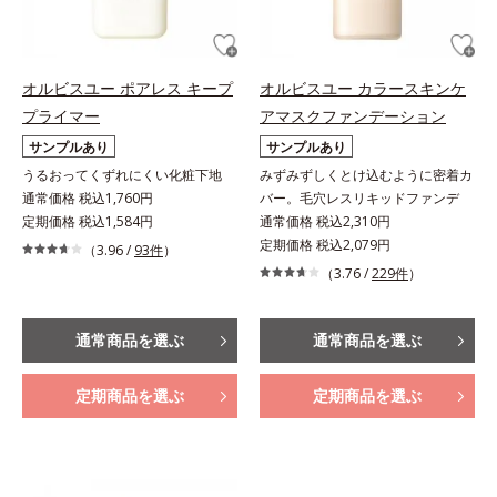
オルビスユー ポアレス キープ
オルビスユー カラースキンケ
プライマー
アマスクファンデーション
サンプルあり
サンプルあり
うるおってくずれにくい化粧下地
みずみずしくとけ込むように密着カ
通常価格 税込1,760円
バー。毛穴レスリキッドファンデ
定期価格 税込1,584円
通常価格 税込2,310円
定期価格 税込2,079円
（3.96 /
93件
）
（3.76 /
229件
）
通常商品を選ぶ
通常商品を選ぶ
定期商品を選ぶ
定期商品を選ぶ