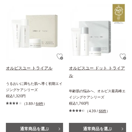
オルビスユー トライアル
オルビスユー ドット トライア
ル
うるおいに満ちた肌へ導く初期エイ
ジングケアシリーズ
年齢肌の悩みへ、オルビス最高峰エ
税込1,320円
イジングケアシリーズ
税込1,760円
（3.89 /
64件
）
（4.39 /
66件
）
通常商品を選ぶ
通常商品を選ぶ