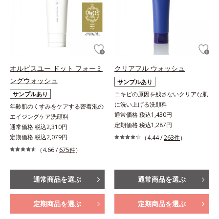
オルビスユー ドット フォーミ
クリアフル ウォッシュ
ングウォッシュ
サンプルあり
サンプルあり
ニキビの原因を残さないクリアな肌
に洗い上げる洗顔料
年齢肌のくすみをケアする密着泡の
通常価格 税込1,430円
エイジングケア洗顔料
定期価格 税込1,287円
通常価格 税込2,310円
定期価格 税込2,079円
（4.44 /
263件
）
（4.66 /
675件
）
通常商品を選ぶ
通常商品を選ぶ
定期商品を選ぶ
定期商品を選ぶ