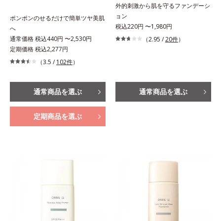
外的刺激から肌を守るファンデーシ
ョン
ポンポンのせるだけで簡単ツヤ美肌
税込220円 〜1,980円
へ
通常価格 税込440円 〜2,530円
（2.95 /
20件
）
定期価格 税込2,277円
（3.5 /
102件
）
通常商品を選ぶ
通常商品を選ぶ
定期商品を選ぶ