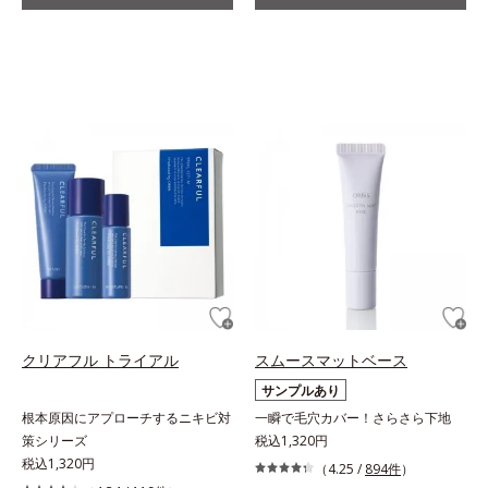
クリアフル トライアル
スムースマットベース
サンプルあり
根本原因にアプローチするニキビ対
一瞬で毛穴カバー！さらさら下地
策シリーズ
税込1,320円
税込1,320円
（4.25 /
894件
）