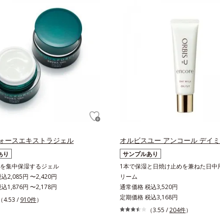
ォースエキストラジェル
オルビスユー アンコール デイ
あり
サンプルあり
を集中保湿するジェル
1本で保湿と日焼け止めを兼ねた日中
2,085円 〜2,420円
リーム
1,876円 〜2,178円
通常価格 税込3,520円
定期価格 税込3,168円
（4.53 /
910件
）
（3.55 /
204件
）