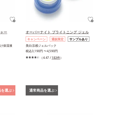
チャー
オーバーナイト ブライトニング ジェル
キャンペーン
通販限定
サンプルあり
け保湿液
美白涼感ジェルパック
税込3,190円 〜4,590円
（4.47 /
183件
）
品を選ぶ
通常商品を選ぶ