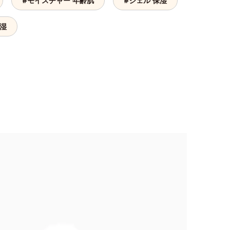
#モイスチャー 年齢肌
#ジェル 保湿
保湿