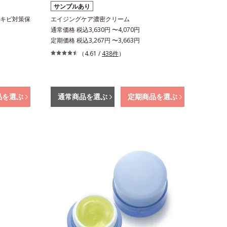
サンプルあり
キビ対策保
エイジングケア濃密クリーム
通常価格 税込3,630円 〜4,070円
定期価格 税込3,267円 〜3,663円
（4.61 /
438件
）
品を選ぶ
通常商品を選ぶ
定期商品を選ぶ