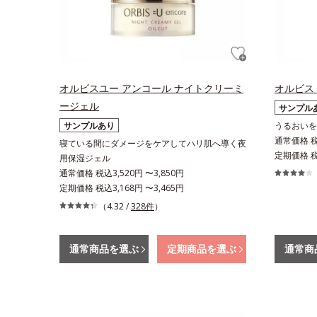
オルビスユー アンコール ナイトクリーミ
オルビス
ージェル
サンプル
サンプルあり
うるおいを
通常価格 税込
寝ている間にダメージをケアしてハリ肌へ導く夜
定期価格 税込
用保湿ジェル
通常価格 税込3,520円 〜3,850円
定期価格 税込3,168円 〜3,465円
（4.32 /
328件
）
通常商品を選ぶ
定期商品を選ぶ
通常商