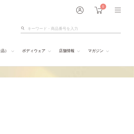
0
検
索
食品）
ボディウェア
店舗情報
マガジン