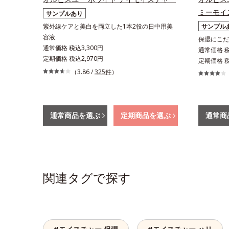
ミーモイ
サンプルあり
紫外線ケアと美白を両立した1本2役の日中用美
サンプル
容液
保湿にこだ
通常価格 税込3,300円
通常価格 税込
定期価格 税込2,970円
定期価格 税込
（3.86 /
325件
）
通常商品を選ぶ
定期商品を選ぶ
通常商
関連タグで探す