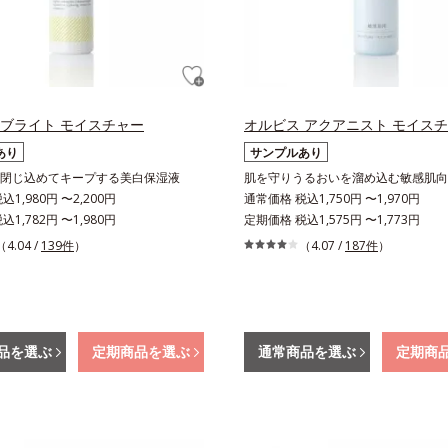
 ブライト モイスチャー
オルビス アクアニスト モイス
あり
サンプルあり
閉じ込めてキープする美白保湿液
肌を守りうるおいを溜め込む敏感肌向
1,980円 〜2,200円
通常価格 税込1,750円 〜1,970円
1,782円 〜1,980円
定期価格 税込1,575円 〜1,773円
（4.04 /
139件
）
（4.07 /
187件
）
品を選ぶ
定期商品を選ぶ
通常商品を選ぶ
定期商