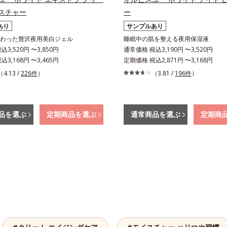
スチャー
ー
あり
サンプルあり
わった贅沢夜用美白ジェル
睡眠中の肌を整える夜用保湿液
3,520円 〜3,850円
通常価格 税込3,190円 〜3,520円
3,168円 〜3,465円
定期価格 税込2,871円 〜3,168円
（4.13 /
226件
）
（3.81 /
196件
）
品を選ぶ
定期商品を選ぶ
通常商品を選ぶ
定期商