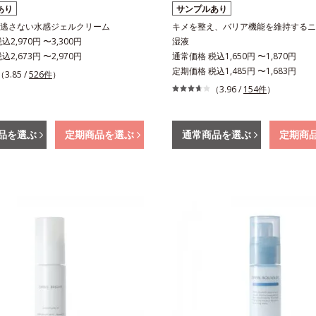
あり
サンプルあり
逃さない水感ジェルクリーム
キメを整え、バリア機能を維持するニ
2,970円 〜3,300円
湿液
2,673円 〜2,970円
通常価格 税込1,650円 〜1,870円
定期価格 税込1,485円 〜1,683円
（3.85 /
526件
）
（3.96 /
154件
）
品を選ぶ
定期商品を選ぶ
通常商品を選ぶ
定期商