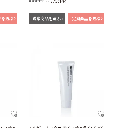
（4.3 /
361件
）
品を選ぶ
通常商品を選ぶ
定期商品を選ぶ
モイスチャ
オルビス ミスター モイスチャライジング