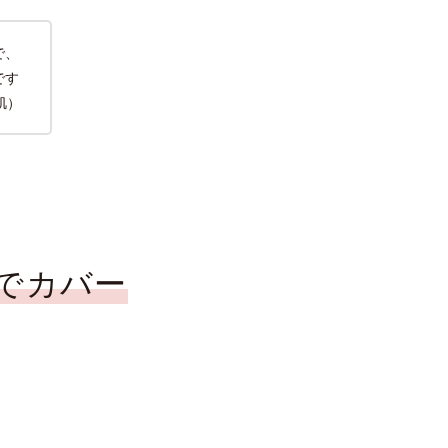
で、
です
肌）
でカバー