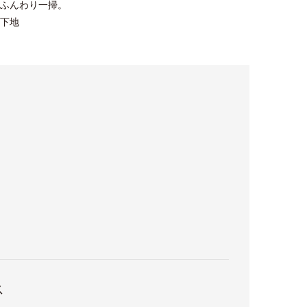
ふんわり一掃。
下地
ス