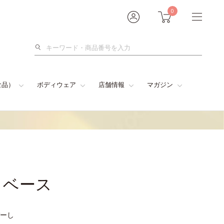
0
検
索
食品）
ボディウェア
店舗情報
マガジン
トベース
ーし