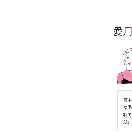
愛
何本
な毛
状で
肌）