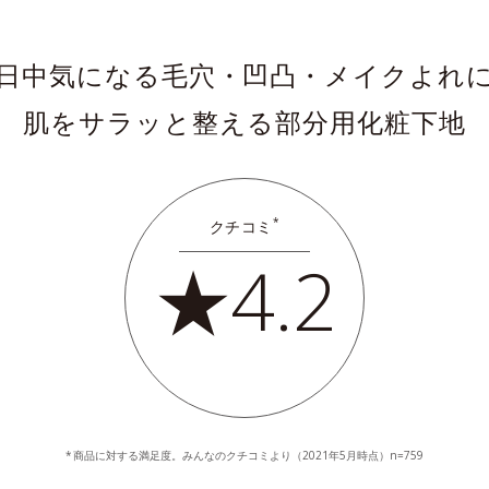
日中気になる毛穴・凹凸・メイクよれ
肌をサラッと整える部分用化粧下地
*
クチコミ
★4.2
商品に対する満足度。みんなのクチコミより（2021年5月時点）n=759