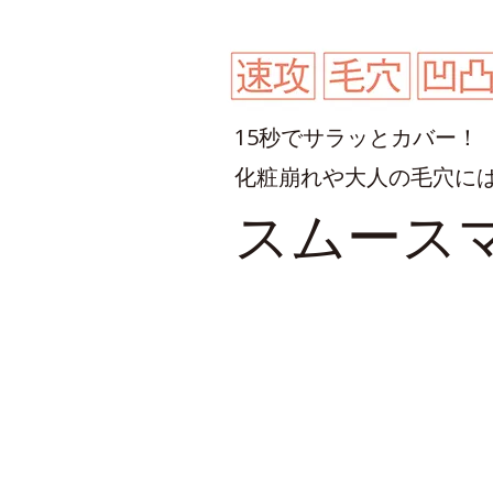
15秒でサラッとカバー！
化粧崩れや⼤⼈の⽑⽳に
スムース