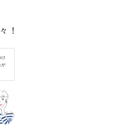
々！
つけ
上が