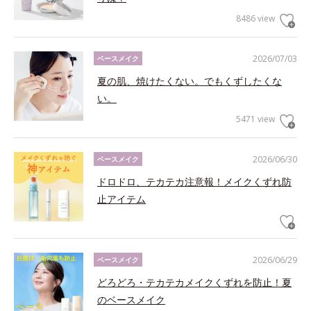
8486 view
2026/07/03
ベースメイク
夏の肌、焼けたくない。でもくずしたくな
い。
5471 view
2026/06/30
ベースメイク
ドロドロ、テカテカ注意報！メイクくずれ防
止アイテム
2026/06/29
ベースメイク
どろどろ・テカテカメイクくずれを防止！夏
のベースメイク