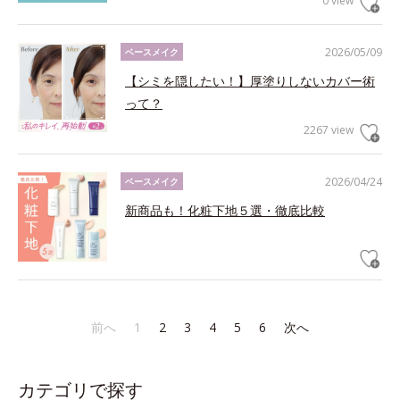
0 view
2026/05/09
ベースメイク
【シミを隠したい！】厚塗りしないカバー術
って？
2267 view
2026/04/24
ベースメイク
新商品も！化粧下地５選・徹底比較
前へ
1
2
3
4
5
6
次へ
カテゴリで探す