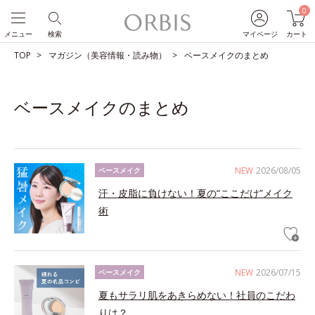
0
メニュー
検索
マイページ
カート
TOP
マガジン（美容情報・読み物）
ベースメイクのまとめ
ベースメイクのまとめ
NEW
2026/08/05
ベースメイク
汗・皮脂に負けない！夏の“ここだけ”メイク
術
NEW
2026/07/15
ベースメイク
夏もサラリ肌をあきらめない！社員のこだわ
りは？