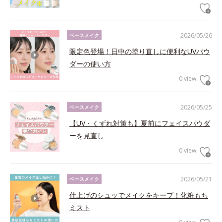
2026/05/26
ベースメイク
限定色登場！日中の塗り直しに便利なUVパウ
ダーの使い方
0 view
2026/05/25
ベースメイク
【UV・くずれ対策も】夏前にフェイスパウダ
ーを見直し
0 view
2026/05/21
ベースメイク
仕上げのシュッでメイクをキープ！化粧もち
ミスト