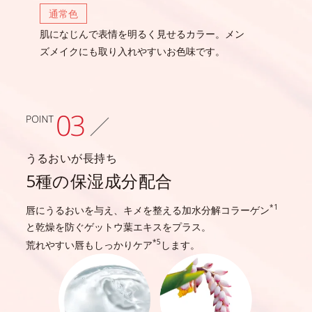
通常色
肌になじんで表情を明るく見せるカラー。
メン
ズメイクにも取り入れやすいお色味です。
うるおいが長持ち
5種の保湿成分配合
*1
唇にうるおいを与え、キメを整える加水分解コラーゲン
と乾燥を防ぐゲットウ葉エキスをプラス。
*5
荒れやすい唇もしっかりケア
します。