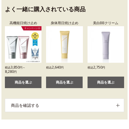
よく一緒に購入されている商品
高機能日焼け止め
身体用日焼け止め
美白BBクリーム
3,850
2,640
2,750
税込
円～
税込
円
税込
円
8,280
円
商品を選ぶ
商品を選ぶ
商品を選ぶ
商品を確認する