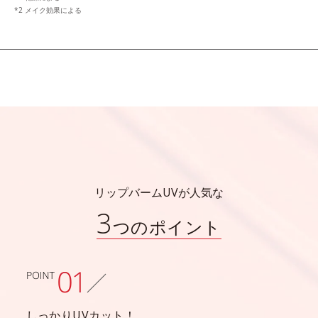
*2 メイク効果による
リップバームUVが人気な
3
つのポイント
しっかりUVカット！