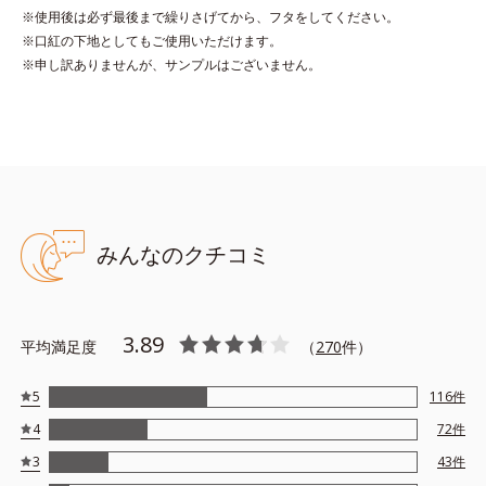
※使用後は必ず最後まで繰りさげてから、フタをしてください。
※口紅の下地としてもご使用いただけます。
●無香料 ●酸化しやすい油分不使用 ●紫外線吸収剤不使用
※申し訳ありませんが、サンプルはございません。
●キサンテン系色素不使用 ●特殊コーティング処理色素*1使用
●加水分解コラーゲン＝唇にうるおいを与えキメを整える保湿成分
●リッププロテクト成分*2＝唇にうるおいを与え保護する保湿成分
●ゲットウ葉エキス、シャクヤクエキス*3、テンニンカエキス*4＝
植物性保湿成分
●SPF25 PA++
*1トリエトキシカプリリルシラン
*2ラウロイルグルタミン酸ジ（フィトステリル／オクチルドデシ
みんなのクチコミ
ル）、ステアロイルグルタミン酸2Na
*3シャクヤク根エキス
*4テンニンカ果実エキス
※アレルギーテスト済＝全ての方にアレルギーが起こらないという
3.89
平均満足度
（
270
件）
ことではありません。
5
116
件
4
72
件
3
43
件