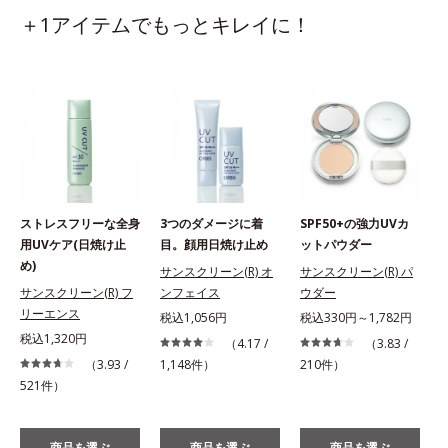
＋1アイテムでもっとキレイに！
ストレスフリーな全身
3つのダメージに着
SPF50+の強力UVカ
用UVケア(日焼け止
目。顔用日焼け止め
ットパウダー
め)
サンスクリーン(R) オ
サンスクリーン(R) パ
サンスクリーン(R) フ
ンフェイス
ウダー
リーエンス
税込1,056円
税込330円～1,782円
税込1,320円
（4.17 /
（3.83 /
（3.93 /
1,148件）
210件）
521件）
商品を選ぶ
商品を選ぶ
商品を選ぶ