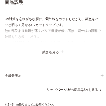
商品説明
UV対策を忘れがちな唇に。紫外線をカットしながら、顔色をパ
ッと明るく見せるUVカットリップです。
他の部位より角層が薄くバリア機能が低い唇は、紫外線の影響で
乾燥を引き起こしがち。
そこでSPF25・PA++のUVカット効果のあるリップクリームで、
顔だけでなく唇もしっかりUV対策しましょう。
続きを見る
2種類の保湿成分（加水分解コラーゲン、ゲットウ葉エキス）を
配合しているから、カサつき・くすみ(*)などの乾燥悩みも解決
＆うるおい長持ち。
全成分表示
通常色は、どんな肌色にも似合うカラーで、唇を美しく魅せなが
らケアします。マスクに色移りしにくいので、気兼ねなく使えま
リップバームUVの商品Q&Aを見る
す。口紅の下地としてもおすすめです。
※2～3mm繰り出してご使用ください。