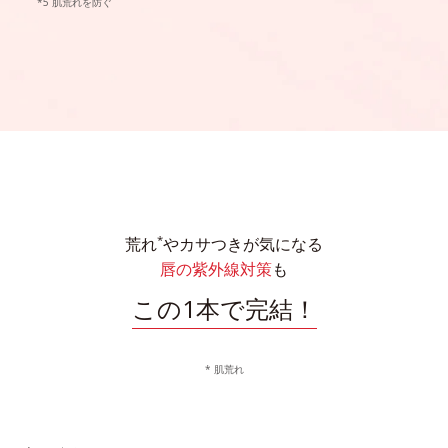
肌荒れを防ぐ
*
荒れ
やカサつきが気になる
唇の紫外線対策
も
この1本で完結！
* 肌荒れ