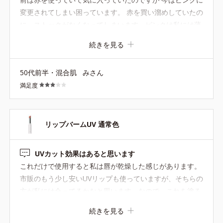
変更されてしまい困っています。 赤を買い溜めしていたの
に、ストックがなくなってしまいます。ピンクは私には薄
すぎるので、どうかどうか赤を再販して下さい。他社のUV
続きを見る
リップの赤も試しましたが唇が荒れてしまいました。お願
いします。
50代前半・混合肌
みさん
満足度
リップバームUV 通常色
UVカット効果はあると思います
これだけで使用すると私は唇が乾燥した感じがあります。
市販のもう少し安いUVリップも使っていますが、そちらの
方が私には合ってるかなと思います。なので、これを塗る
前に他社リップを塗ってから使っています。UVカット効果
続きを見る
は感じられているので とりあえず一本全部使い切ってまた