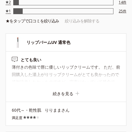
2
14
件
1
25
件
★を
タップ
で口コミを絞り込み
絞り込みを解除する
リップバームUV 通常色
とても良い
薄付きの色味で唇に優しいリップクリームです。 ただ、前
回購入した湯上がりリップクリームがとても良かったので
追加注文したかったのですが、完売になっていて残念で
す。 湯上がりリップの再販か、定番化して欲しいです。さ
続きを見る
さっとつけて口紅ほど気張らず、でも口元に色味を加えて
顔がパッと明るくなり、お気に入りでした。
60代～・乾性肌
りりままさん
満足度