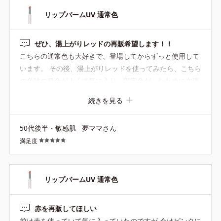
リップバームUV 通常色
ぜひ、湯上がりレッドの再販希望します！！
こちらの通常色も大好きで、登場してからずっと使用して
います。 その後、湯上がりレッドを使ってみたら、こちら
の色味の発色がよくて気に入り、限定色だったために在庫
なくなる前に買い置きしましたが、とうとう使い終わって
続きを見る
しまい、ガッカリしているところです。 ぜひぜひ、再販を
希望します！！
50代後半・敏感肌
夢ママさん
満足度
リップバームUV 通常色
赤を再販してほしい
前は赤を使っていて気に入っていたのですが 今はピンクに