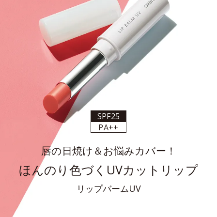
SPF25
PA++
唇の日焼け＆お悩みカバー！
ほんのり色づくUVカットリップ
リップバームUV