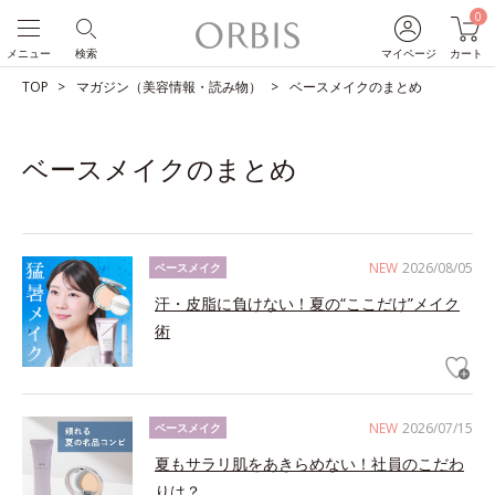
0
メニュー
検索
マイページ
カート
TOP
マガジン（美容情報・読み物）
ベースメイクのまとめ
ベースメイクのまとめ
NEW
2026/08/05
ベースメイク
汗・皮脂に負けない！夏の“ここだけ”メイク
術
NEW
2026/07/15
ベースメイク
夏もサラリ肌をあきらめない！社員のこだわ
りは？