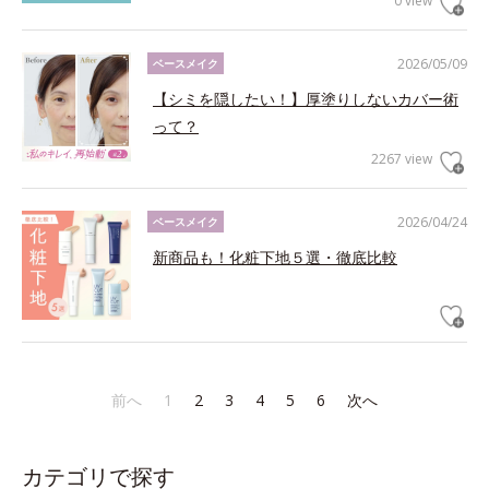
0 view
2026/05/09
ベースメイク
【シミを隠したい！】厚塗りしないカバー術
って？
2267 view
2026/04/24
ベースメイク
新商品も！化粧下地５選・徹底比較
前へ
1
2
3
4
5
6
次へ
カテゴリで探す