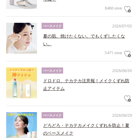
8486 view
2026/07/03
ベースメイク
夏の肌、焼けたくない。でもくずしたくな
い。
5471 view
2026/06/30
ベースメイク
ドロドロ、テカテカ注意報！メイクくずれ防
止アイテム
2026/06/29
ベースメイク
どろどろ・テカテカメイクくずれを防止！夏
のベースメイク