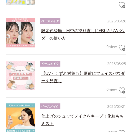
2026/05/26
ベースメイク
限定色登場！日中の塗り直しに便利なUVパウ
ダーの使い方
0 view
2026/05/25
ベースメイク
【UV・くずれ対策も】夏前にフェイスパウダ
ーを見直し
0 view
2026/05/21
ベースメイク
仕上げのシュッでメイクをキープ！化粧もち
ミスト