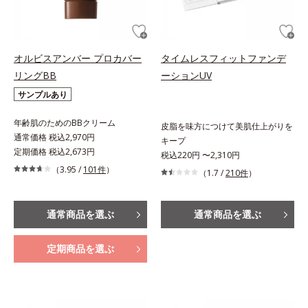
オルビスアンバー プロカバー
タイムレスフィットファンデ
リングBB
ーションUV
サンプルあり
年齢肌のためのBBクリーム
皮脂を味方につけて美肌仕上がりを
通常価格 税込2,970円
キープ
定期価格 税込2,673円
税込220円 〜2,310円
（3.95 /
101件
）
（1.7 /
210件
）
通常商品を選ぶ
通常商品を選ぶ
定期商品を選ぶ