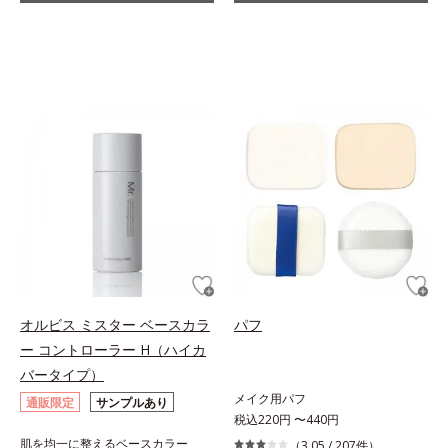
オルビス ミスター ベースカラ
パフ
ー コントローラー H（ハイカ
バータイプ）
メイク用パフ
通販限定
サンプルあり
税込220円 〜440円
肌を均一に整えるベースカラー
（3.05 /
207件
）