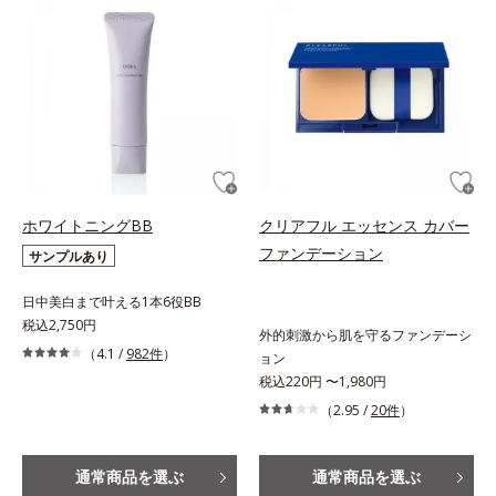
ホワイトニングBB
クリアフル エッセンス カバー
ファンデーション
サンプルあり
日中美白まで叶える1本6役BB
税込2,750円
外的刺激から肌を守るファンデーシ
（4.1 /
982件
）
ョン
税込220円 〜1,980円
（2.95 /
20件
）
通常商品を選ぶ
通常商品を選ぶ