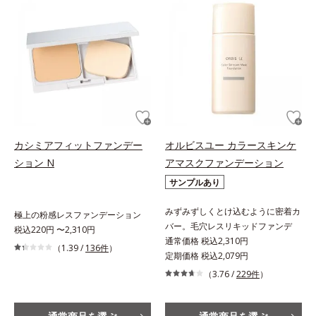
カシミアフィットファンデー
オルビスユー カラースキンケ
ション N
アマスクファンデーション
サンプルあり
みずみずしくとけ込むように密着カ
極上の粉感レスファンデーション
バー。毛穴レスリキッドファンデ
税込220円 〜2,310円
通常価格 税込2,310円
（1.39 /
136件
）
定期価格 税込2,079円
（3.76 /
229件
）