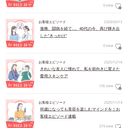
0 view
お客様エピソード
2026/03/13
激務、闘病を経て…。40代の今、再び輝き出
した“きっかけ”
0 view
お客様エピソード
2025/12/16
きれいな友人に憧れて。私を前向きに変えた
愛用スキンケア
105 view
お客様エピソード
2025/11/14
何歳になっても美容を楽しむマインドを｜お
客様エピソード連載
379 view