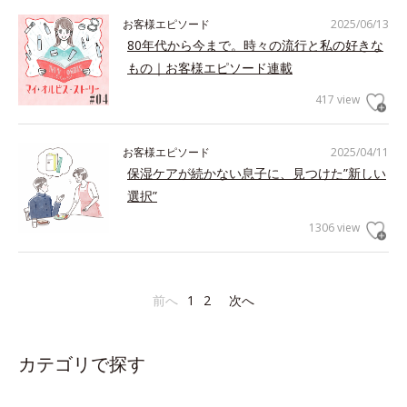
お客様エピソード
2025/06/13
80年代から今まで。時々の流行と私の好きな
もの｜お客様エピソード連載
417 view
お客様エピソード
2025/04/11
保湿ケアが続かない息子に、見つけた”新しい
選択”
1306 view
前へ
1
2
次へ
カテゴリで探す