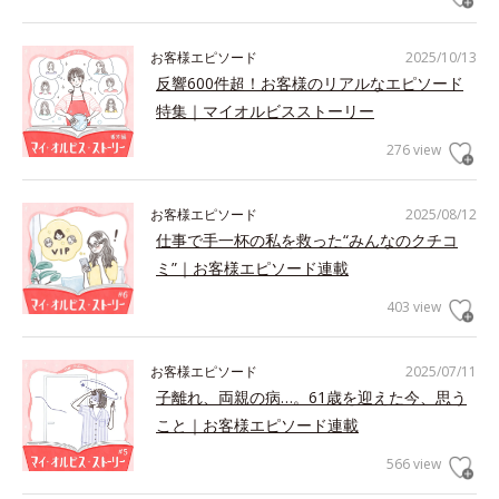
お客様エピソード
2025/10/13
反響600件超！お客様のリアルなエピソード
特集｜マイオルビスストーリー
276 view
お客様エピソード
2025/08/12
仕事で手一杯の私を救った“みんなのクチコ
ミ”｜お客様エピソード連載
403 view
お客様エピソード
2025/07/11
子離れ、両親の病…。61歳を迎えた今、思う
こと｜お客様エピソード連載
566 view