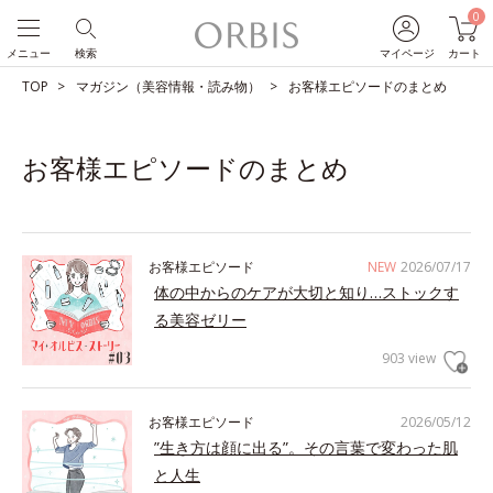
0
メニュー
検索
マイページ
カート
TOP
マガジン（美容情報・読み物）
お客様エピソードのまとめ
お客様エピソードのまとめ
お客様エピソード
NEW
2026/07/17
体の中からのケアが大切と知り…ストックす
る美容ゼリー
903 view
お客様エピソード
2026/05/12
”生き方は顔に出る”。その言葉で変わった肌
と人生