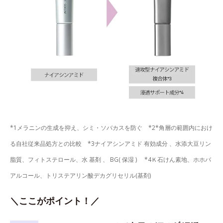
*1メラニンの生成を抑え、シミ・ソバカスを防ぐ *2*角層の範囲内におけ
る自社従来品処方との比較 *3ナイアシンアミド 有効成分 、水添大豆リン
脂質、フィトステロール、水 基剤 、 BG( 保湿 ) *4Ｋ石けん素地、ホホバ
アルコール、トリステアリン酸デカグリセリル(基剤)
＼ここがポイント！／