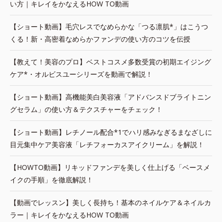
い方｜キレイをかなえるHOW TO動画
【ショート動画】毛穴レスでなめらかな「つる凛肌*」はこうつ
くる！新・高密着なめらかファンデの使い方のコツを伝授
【教えて！美容のプロ】ベストコスメ多数受賞の初期エイジング
ケア*・オルビスユーシリーズを動画で解説！
【ショート動画】高機能美白美容液「アドバンスドブライトニン
グセラム」の使い方＆テクスチャーをチェック！
【ショート動画】レチノール配合*1でハリ感みなぎるまなざしに
目元集中ケア美容液「レチフォーカスアイクリーム」を解説！
【HOWTO動画】リキッドファンデを美しく仕上げる「ベースメ
イクの手順」を徹底解説！
【動画でレッスン】美しく長持ち！基本のネイルケア＆ネイルカ
ラー｜キレイをかなえるHOW TO動画