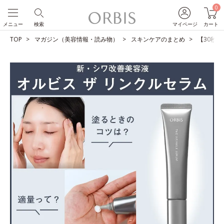
0
メニュー
検索
マイページ
カート
TOP
マガジン（美容情報・読み物）
スキンケアのまとめ
【30秒