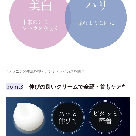
*メラニンの生成を抑え、シミ・ソバカスを防ぐ
point3
伸びの良いクリームで全顔・首もケア*