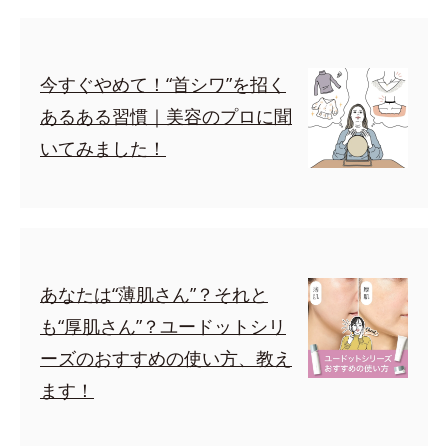
今すぐやめて！“首シワ”を招く
あるある習慣｜美容のプロに聞
いてみました！
あなたは“薄肌さん”？それと
も“厚肌さん”？ユードットシリ
ーズのおすすめの使い方、教え
ます！