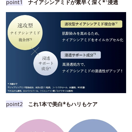
1
point1
ナイアシンアミドが素早く深く*
浸透
point2
これ1本で美白*もハリもケア