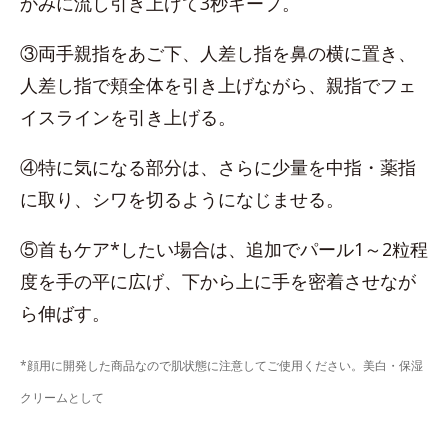
かみに流し引き上げて3秒キープ。
③両手親指をあご下、人差し指を鼻の横に置き、
人差し指で頬全体を引き上げながら、親指でフェ
イスラインを引き上げる。
④特に気になる部分は、さらに少量を中指・薬指
に取り、シワを切るようになじませる。
⑤首もケア*したい場合は、追加でパール1～2粒程
度を手の平に広げ、下から上に手を密着させなが
ら伸ばす。
*顔用に開発した商品なので肌状態に注意してご使用ください。美白・保湿
クリームとして